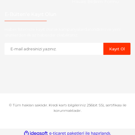
Havale Bildirim Formu
E-Bülten'e Kayıt Olun
Haber listemize kayıt olarak kampanyalardan,indirim ve yeni
ürünlerden ilk siz haberdar olabilirsiniz.
Kayıt Ol
© Tüm hakları saklıdır. Kredi kartı bilgileriniz 256bit SSL sertifikası ile
korunmaktadır.
ile
ideasoft
e-