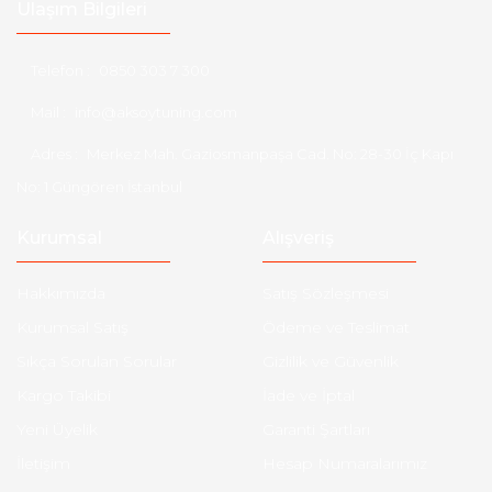
Ulaşım Bilgileri
Telefon :
0850 303 7 300
Mail :
info@aksoytuning.com
Adres :
Merkez Mah. Gaziosmanpaşa Cad. No: 28-30 İç Kapı
No: 1 Güngören İstanbul
Kurumsal
Alışveriş
Hakkımızda
Satış Sözleşmesi
Kurumsal Satış
Ödeme ve Teslimat
Sıkça Sorulan Sorular
Gizlilik ve Güvenlik
Kargo Takibi
İade ve İptal
Yeni Üyelik
Garanti Şartları
İletişim
Hesap Numaralarımız