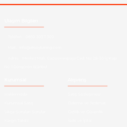
Ulaşım Bilgileri
Telefon :
0850 303 7 300
Mail :
info@aksoytuning.com
Adres :
Merkez Mah. Gaziosmanpaşa Cad. No: 28-30 İç Kapı
No: 1 Güngören İstanbul
Kurumsal
Alışveriş
Hakkımızda
Satış Sözleşmesi
Kurumsal Satış
Ödeme ve Teslimat
Sıkça Sorulan Sorular
Gizlilik ve Güvenlik
Kargo Takibi
İade ve İptal