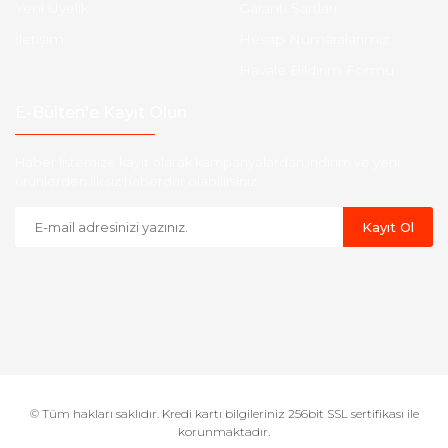
Yeni Üyelik
Garanti Şartları
İletişim
Hesap Numaralarımız
Havale Bildirim Formu
E-Bülten'e Kayıt Olun
Haber listemize kayıt olarak kampanyalardan,indirim ve yeni
ürünlerden ilk siz haberdar olabilirsiniz.
Kayıt Ol
© Tüm hakları saklıdır. Kredi kartı bilgileriniz 256bit SSL sertifikası ile
korunmaktadır.