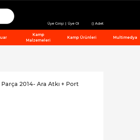
Üye Girişi
|
Üye Ol
(
) Adet
Kamp
suar
Kamp Ürünleri
Multimedya
Malzemeleri
arça 2014- Ara Atkı + Port