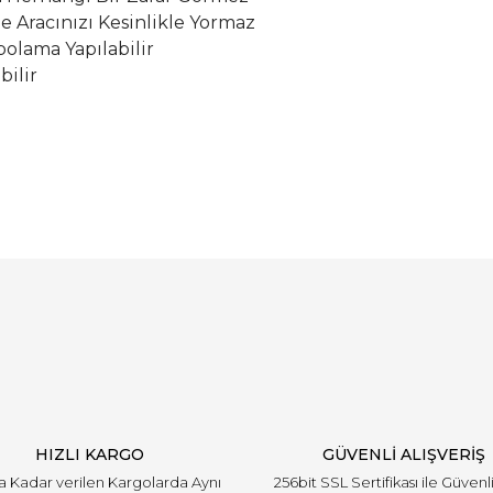
le Aracınızı Kesinlikle Yormaz
olama Yapılabilir
bilir
Bu ürüne ilk yorumu siz yapın!
Yorum Yaz
HIZLI KARGO
GÜVENLİ ALIŞVERİŞ
'a Kadar verilen Kargolarda Aynı
256bit SSL Sertifikası ile Güvenl