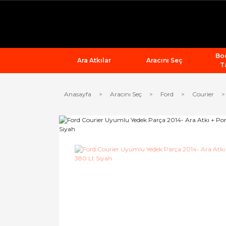
Bod
Ara Atkılar
Aracını Seç
T
Anasayfa
Aracını Seç
Ford
Courier