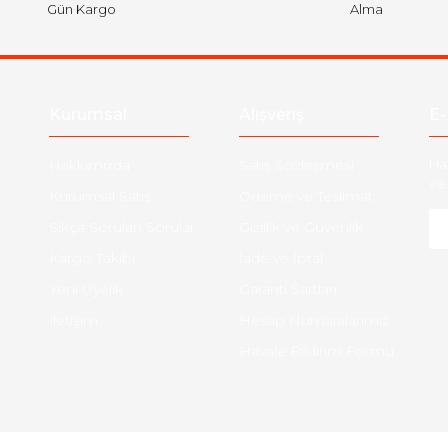
Gün Kargo
Alma
Kurumsal
Alışveriş
E-
Hakkımızda
Satış Sözleşmesi
Ha
ve 
Kurumsal Satış
Ödeme ve Teslimat
Sıkça Sorulan Sorular
Gizlilik ve Güvenlik
-
Kargo Takibi
İade ve İptal
Yeni Üyelik
Garanti Şartları
İletişim
Hesap Numaralarımız
Havale Bildirim Formu