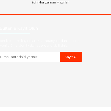
için Her zaman Hazırlar
Bülten'e Kayıt Olun
ber listemize kayıt olarak kampanyalardan,indirim
yeni ürünlerden ilk siz haberdar olabilirsiniz.
Kayıt Ol