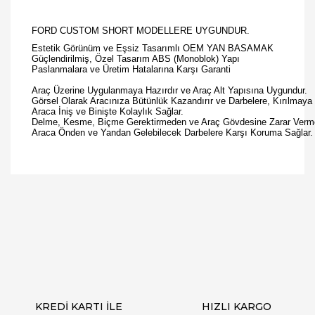
FORD CUSTOM SHORT MODELLERE UYGUNDUR.
Estetik Görünüm ve Eşsiz Tasarımlı OEM YAN BASAMAK
Güçlendirilmiş, Özel Tasarım ABS (Monoblok) Yapı
Paslanmalara ve Üretim Hatalarına Karşı Garanti
Araç Üzerine Uygulanmaya Hazırdır ve Araç Alt Yapısına Uygundur.
Görsel Olarak Aracınıza Bütünlük Kazandırır ve Darbelere, Kırılmaya 
Araca İniş ve Binişte Kolaylık Sağlar.
Delme, Kesme, Biçme Gerektirmeden ve Araç Gövdesine Zarar Vermede
Araca Önden ve Yandan Gelebilecek Darbelere Karşı Koruma Sağlar.
Bu ürüne ilk yorumu siz yapın!
Yorum Yaz
KREDİ KARTI İLE
HIZLI KARGO