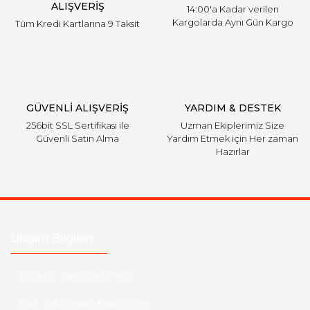
ALIŞVERİŞ
14:00'a Kadar verilen
Kargolarda Aynı Gün Kargo
Tüm Kredi Kartlarına 9 Taksit
GÜVENLİ ALIŞVERİŞ
YARDIM & DESTEK
256bit SSL Sertifikası ile
Uzman Ekiplerimiz Size
Güvenli Satın Alma
Yardım Etmek için Her zaman
Hazırlar
Ulaşım Bilgileri
Telefon :
0850 303 7 300
Mail :
info@aksoytuning.com