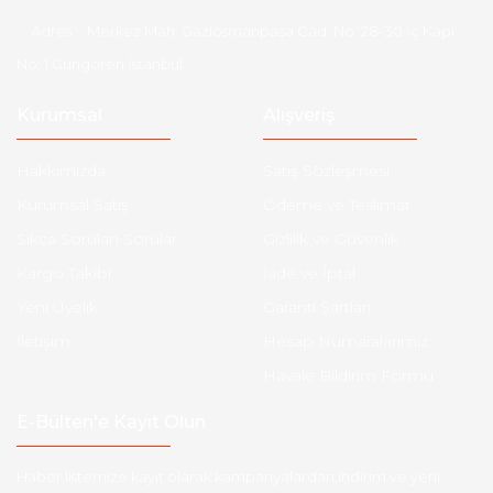
Adres :
Merkez Mah. Gaziosmanpaşa Cad. No: 28-30 İç Kapı
No: 1 Güngören İstanbul
Kurumsal
Alışveriş
Hakkımızda
Satış Sözleşmesi
Kurumsal Satış
Ödeme ve Teslimat
Sıkça Sorulan Sorular
Gizlilik ve Güvenlik
Kargo Takibi
İade ve İptal
Yeni Üyelik
Garanti Şartları
İletişim
Hesap Numaralarımız
Havale Bildirim Formu
E-Bülten'e Kayıt Olun
Haber listemize kayıt olarak kampanyalardan,indirim ve yeni