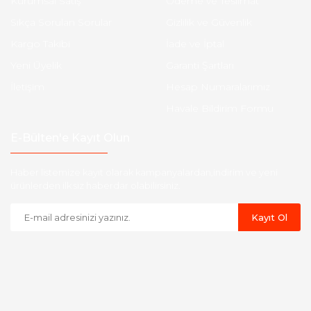
Kurumsal Satış
Ödeme ve Teslimat
Sıkça Sorulan Sorular
Gizlilik ve Güvenlik
Kargo Takibi
İade ve İptal
Yeni Üyelik
Garanti Şartları
İletişim
Hesap Numaralarımız
Havale Bildirim Formu
E-Bülten'e Kayıt Olun
Haber listemize kayıt olarak kampanyalardan,indirim ve yeni
ürünlerden ilk siz haberdar olabilirsiniz.
Kayıt Ol