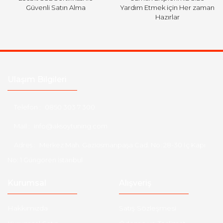
Güvenli Satın Alma
Yardım Etmek için Her zaman
Hazırlar
Ulaşım Bilgileri
Telefon :
0850 303 7 300
Mail :
info@aksoytuning.com
Adres :
Merkez Mah. Gaziosmanpaşa Cad. No: 28-30 İç Kapı
No: 1 Güngören İstanbul
Kurumsal
Alışveriş
Hakkımızda
Satış Sözleşmesi