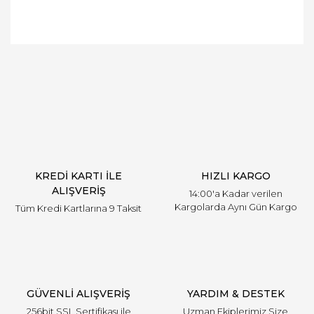
Bu ürüne ilk yorumu siz yapın!
Yorum Yaz
KREDİ KARTI İLE
HIZLI KARGO
ALIŞVERİŞ
14:00'a Kadar verilen
Kargolarda Aynı Gün Kargo
Tüm Kredi Kartlarına 9 Taksit
GÜVENLİ ALIŞVERİŞ
YARDIM & DESTEK
256bit SSL Sertifikası ile
Uzman Ekiplerimiz Size