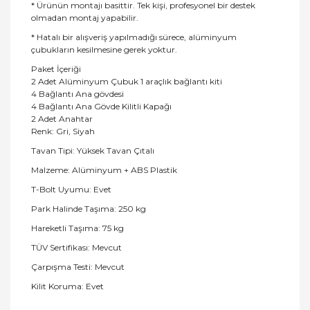
* Ürünün montajı basittir. Tek kişi, profesyonel bir destek
olmadan montaj yapabilir.
* Hatalı bir alışveriş yapılmadığı sürece, alüminyum
çubukların kesilmesine gerek yoktur.
Paket İçeriği
2 Adet Alüminyum Çubuk 1 araçlık bağlantı kiti
4 Bağlantı Ana gövdesi
4 Bağlantı Ana Gövde Kilitli Kapağı
2 Adet Anahtar
Renk: Gri, Siyah
Tavan Tipi: Yüksek Tavan Çıtalı
Malzeme: Alüminyum + ABS Plastik
T-Bolt Uyumu: Evet
Park Halinde Taşıma: 250 kg
Hareketli Taşıma: 75 kg
TÜV Sertifikası: Mevcut
Çarpışma Testi: Mevcut
Kilit Koruma: Evet