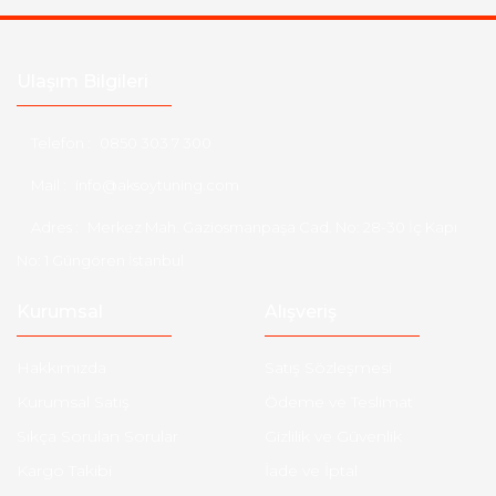
Ulaşım Bilgileri
Telefon :
0850 303 7 300
Mail :
info@aksoytuning.com
Adres :
Merkez Mah. Gaziosmanpaşa Cad. No: 28-30 İç Kapı
No: 1 Güngören İstanbul
Kurumsal
Alışveriş
Hakkımızda
Satış Sözleşmesi
Kurumsal Satış
Ödeme ve Teslimat
Sıkça Sorulan Sorular
Gizlilik ve Güvenlik
Kargo Takibi
İade ve İptal