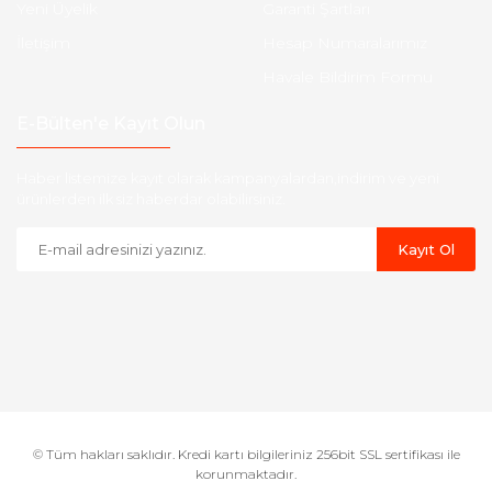
Yeni Üyelik
Garanti Şartları
İletişim
Hesap Numaralarımız
Havale Bildirim Formu
E-Bülten'e Kayıt Olun
Haber listemize kayıt olarak kampanyalardan,indirim ve yeni
ürünlerden ilk siz haberdar olabilirsiniz.
Kayıt Ol
© Tüm hakları saklıdır. Kredi kartı bilgileriniz 256bit SSL sertifikası ile
korunmaktadır.