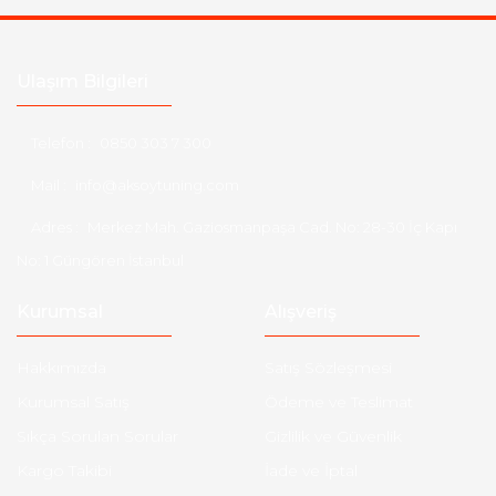
Ulaşım Bilgileri
Telefon :
0850 303 7 300
Mail :
info@aksoytuning.com
Adres :
Merkez Mah. Gaziosmanpaşa Cad. No: 28-30 İç Kapı
No: 1 Güngören İstanbul
Kurumsal
Alışveriş
Hakkımızda
Satış Sözleşmesi
Kurumsal Satış
Ödeme ve Teslimat
Sıkça Sorulan Sorular
Gizlilik ve Güvenlik
Kargo Takibi
İade ve İptal