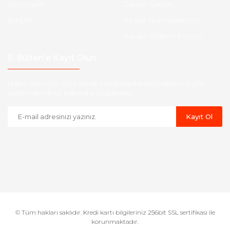
Yeni Üyelik
Garanti Şartları
İletişim
Hesap Numaralarımız
Havale Bildirim Formu
E-Bülten'e Kayıt Olun
Haber listemize kayıt olarak kampanyalardan,indirim ve yeni
ürünlerden ilk siz haberdar olabilirsiniz.
Kayıt Ol
© Tüm hakları saklıdır. Kredi kartı bilgileriniz 256bit SSL sertifikası ile
korunmaktadır.