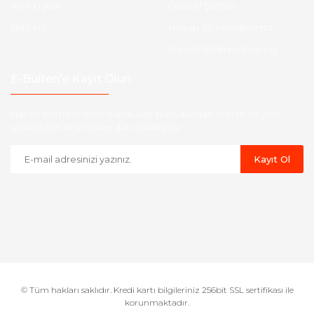
Yeni Üyelik
Garanti Şartları
İletişim
Hesap Numaralarımız
Havale Bildirim Formu
E-Bülten'e Kayıt Olun
Haber listemize kayıt olarak kampanyalardan,indirim ve yeni
ürünlerden ilk siz haberdar olabilirsiniz.
Kayıt Ol
© Tüm hakları saklıdır. Kredi kartı bilgileriniz 256bit SSL sertifikası ile
korunmaktadır.