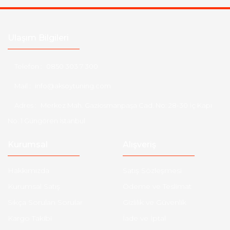
Ulaşım Bilgileri
Telefon :
0850 303 7 300
Mail :
info@aksoytuning.com
Adres :
Merkez Mah. Gaziosmanpaşa Cad. No: 28-30 İç Kapı
No: 1 Güngören İstanbul
Kurumsal
Alışveriş
Hakkımızda
Satış Sözleşmesi
Kurumsal Satış
Ödeme ve Teslimat
Sıkça Sorulan Sorular
Gizlilik ve Güvenlik
Kargo Takibi
İade ve İptal