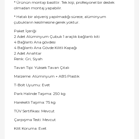
* Ürünün montajı basittir. Tek kişi, profesyonel bir destek
olmadan montaj yapabilir.
* Hatalı bir alışveriş yapılmadığı sürece, alüminyum
çubukların kesilmesine gerek yoktur.
Paket İçeriği
2 Adet Alüminyum Çubuk 1 araçlık bağlantı kiti
4 Bağlantı Ana gövdesi
4 Bağlantı Ana Gövde Kilitli Kapağı
2 Adet Anahtar
Renk: Gri, Siyah
Tavan Tipi: Yüksek Tavan Çıtalı
Malzeme: Alüminyum + ABS Plastik
T-Bolt Uyumu: Evet
Park Halinde Taşıma: 250 kg
Hareketli Taşıma: 75 kg
TÜV Sertifikası: Mevcut
Çarpışma Testi: Mevcut
Kilit Koruma: Evet