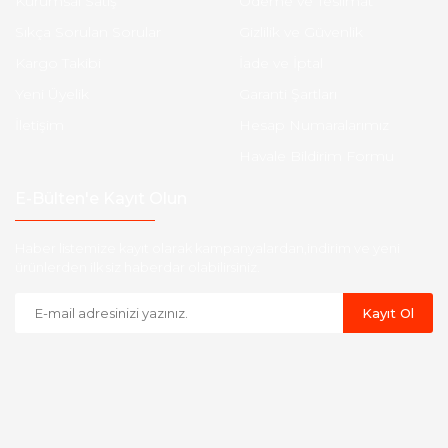
Kurumsal Satış
Ödeme ve Teslimat
Sıkça Sorulan Sorular
Gizlilik ve Güvenlik
Kargo Takibi
İade ve İptal
Yeni Üyelik
Garanti Şartları
İletişim
Hesap Numaralarımız
Havale Bildirim Formu
E-Bülten'e Kayıt Olun
Haber listemize kayıt olarak kampanyalardan,indirim ve yeni
ürünlerden ilk siz haberdar olabilirsiniz.
Kayıt Ol