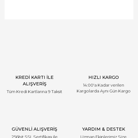
Bu ürüne ilk yorumu siz yapın!
Yorum Yaz
KREDİ KARTI İLE
HIZLI KARGO
ALIŞVERİŞ
14:00'a Kadar verilen
Kargolarda Aynı Gün Kargo
Tüm Kredi Kartlarına 9 Taksit
GÜVENLİ ALIŞVERİŞ
YARDIM & DESTEK
256bit SSL Sertifikası ile
Uzman Ekiplerimiz Size