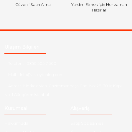
Güvenli Satın Alma
Yardım Etmek için Her zaman
Hazırlar
Ulaşım Bilgileri
Telefon :
0850 303 7 300
Mail :
info@aksoytuning.com
Adres :
Merkez Mah. Gaziosmanpaşa Cad. No: 28-30 İç Kapı
No: 1 Güngören İstanbul
Kurumsal
Alışveriş
Hakkımızda
Satış Sözleşmesi