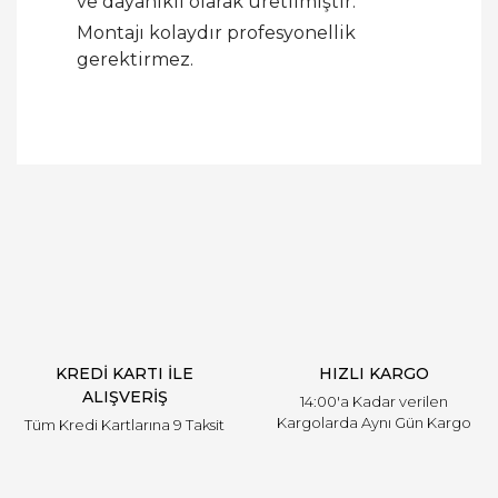
ve dayanıklı olarak üretilmiştir.
Montajı kolaydır profesyonellik
gerektirmez.
Bu ürüne ilk yorumu siz yapın!
Yorum Yaz
KREDİ KARTI İLE
HIZLI KARGO
ALIŞVERİŞ
14:00'a Kadar verilen
Kargolarda Aynı Gün Kargo
Tüm Kredi Kartlarına 9 Taksit