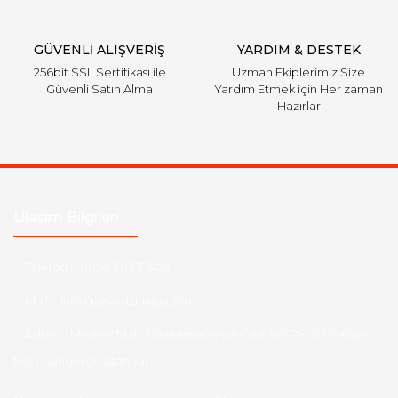
GÜVENLİ ALIŞVERİŞ
YARDIM & DESTEK
256bit SSL Sertifikası ile
Uzman Ekiplerimiz Size
Güvenli Satın Alma
Yardım Etmek için Her zaman
Hazırlar
Ulaşım Bilgileri
Telefon :
0850 303 7 300
Mail :
info@aksoytuning.com
Adres :
Merkez Mah. Gaziosmanpaşa Cad. No: 28-30 İç Kapı
No: 1 Güngören İstanbul