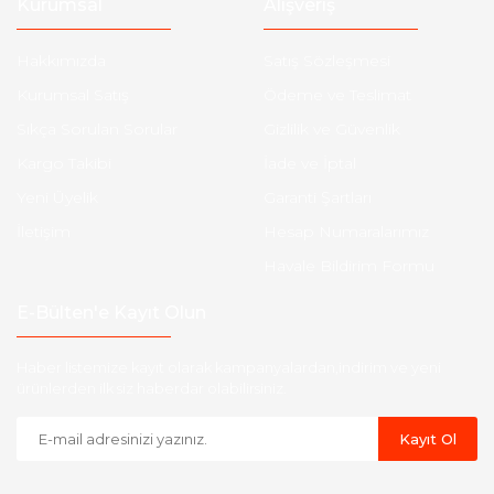
Kurumsal
Alışveriş
Hakkımızda
Satış Sözleşmesi
Kurumsal Satış
Ödeme ve Teslimat
Sıkça Sorulan Sorular
Gizlilik ve Güvenlik
Kargo Takibi
İade ve İptal
Yeni Üyelik
Garanti Şartları
İletişim
Hesap Numaralarımız
Havale Bildirim Formu
E-Bülten'e Kayıt Olun
Haber listemize kayıt olarak kampanyalardan,indirim ve yeni
ürünlerden ilk siz haberdar olabilirsiniz.
Kayıt Ol