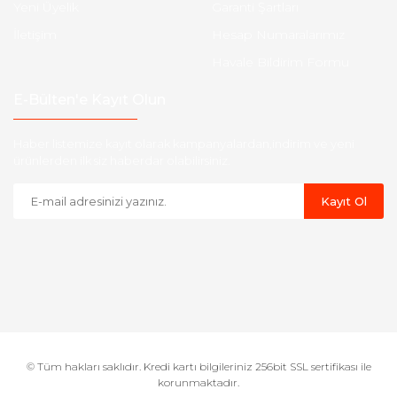
Yeni Üyelik
Garanti Şartları
İletişim
Hesap Numaralarımız
Havale Bildirim Formu
E-Bülten'e Kayıt Olun
Haber listemize kayıt olarak kampanyalardan,indirim ve yeni
ürünlerden ilk siz haberdar olabilirsiniz.
Kayıt Ol
© Tüm hakları saklıdır. Kredi kartı bilgileriniz 256bit SSL sertifikası ile
korunmaktadır.