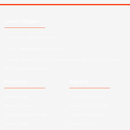
Ulaşım Bilgileri
Telefon :
0850 303 7 300
Mail :
info@aksoytuning.com
Adres :
Merkez Mah. Gaziosmanpaşa Cad. No: 28-30 İç Kapı
No: 1 Güngören İstanbul
Kurumsal
Alışveriş
Hakkımızda
Satış Sözleşmesi
Kurumsal Satış
Ödeme ve Teslimat
Sıkça Sorulan Sorular
Gizlilik ve Güvenlik
Kargo Takibi
İade ve İptal