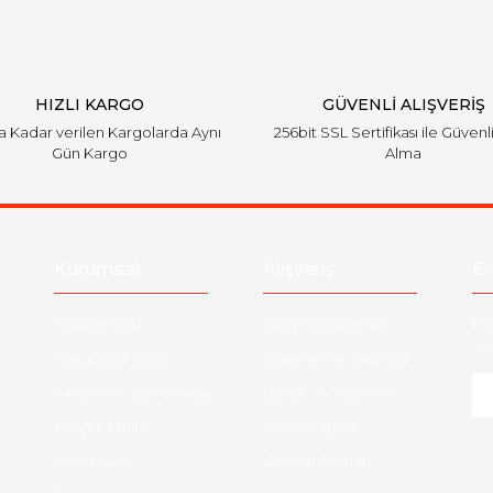
HIZLI KARGO
GÜVENLİ ALIŞVERİŞ
'a Kadar verilen Kargolarda Aynı
256bit SSL Sertifikası ile Güvenl
Gün Kargo
Alma
Kurumsal
Alışveriş
E-
Hakkımızda
Satış Sözleşmesi
Ha
ve 
Kurumsal Satış
Ödeme ve Teslimat
Sıkça Sorulan Sorular
Gizlilik ve Güvenlik
-
Kargo Takibi
İade ve İptal
Yeni Üyelik
Garanti Şartları