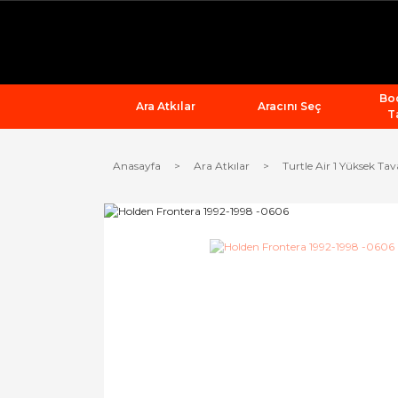
Bod
Ara Atkılar
Aracını Seç
T
Anasayfa
Ara Atkılar
Turtle Air 1 Yüksek Tav