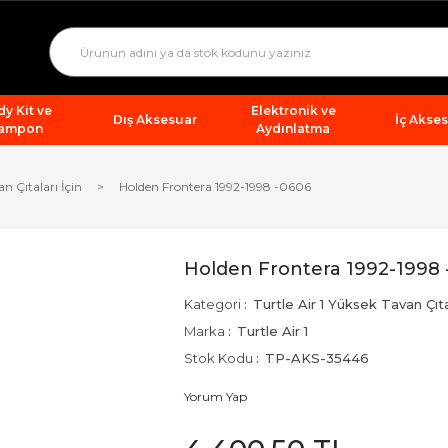
y Kit ve
Elektronik ve
Dış Aksesuar
İç Akse
ampon
Aydınlatma
an Çıtaları İçin
Holden Frontera 1992-1998 -0606
Holden Frontera 1992-1998 
Kategori
Turtle Air 1 Yüksek Tavan Çıtal
Marka
Turtle Air 1
Stok Kodu
TP-AKS-35446
Yorum Yap