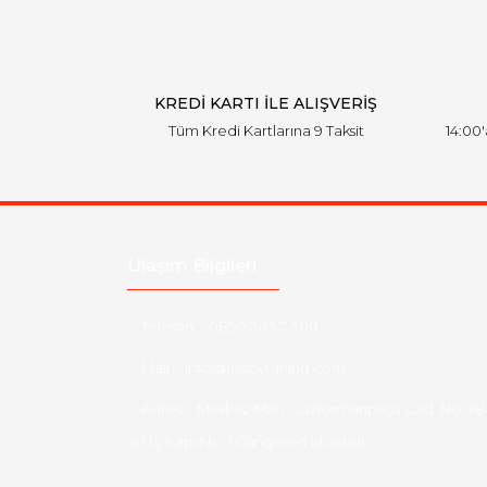
KREDİ KARTI İLE ALIŞVERİŞ
Tüm Kredi Kartlarına 9 Taksit
14:00
Ulaşım Bilgileri
Telefon :
0850 303 7 300
Mail :
info@aksoytuning.com
Adres :
Merkez Mah. Gaziosmanpaşa Cad. No: 28
30 İç Kapı No: 1 Güngören İstanbul