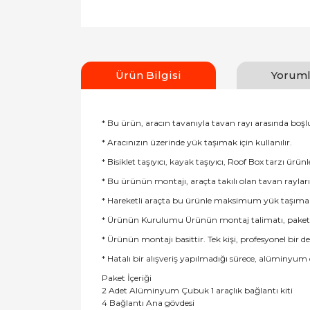
Ürün Bilgisi
Yoruml
* Bu ürün, aracın tavanıyla tavan rayı arasında boş
* Aracınızın üzerinde yük taşımak için kullanılır.
* Bisiklet taşıyıcı, kayak taşıyıcı, Roof Box tarzı ürünl
* Bu ürünün montajı, araçta takılı olan tavan rayları
* Hareketli araçta bu ürünle maksimum yük taşıma sın
* Ürünün Kurulumu Ürünün montaj talimatı, paketin iç
* Ürünün montajı basittir. Tek kişi, profesyonel bir 
* Hatalı bir alışveriş yapılmadığı sürece, alüminyum
Paket İçeriği
2 Adet Alüminyum Çubuk 1 araçlık bağlantı kiti
4 Bağlantı Ana gövdesi