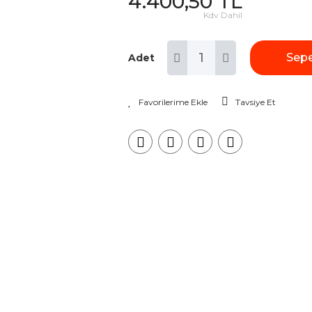
4.400,50 TL
Kdv Dahil
Sepe
Adet
Tavsiye Et