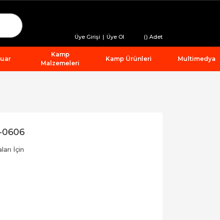
Üye Girişi
|
Üye Ol
(
) Adet
Kamp
suar
Kamp Ürünleri
Multimedya
Malzemeleri
-0606
arı İçin