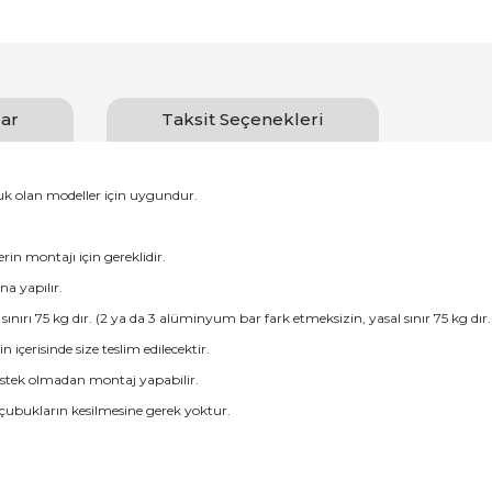
ar
Taksit Seçenekleri
luk olan modeller için uygundur.
erin montajı için gereklidir.
na yapılır.
ırı 75 kg dır. (2 ya da 3 alüminyum bar fark etmeksizin, yasal sınır 75 kg dır.
erisinde size teslim edilecektir.
destek olmadan montaj yapabilir.
 çubukların kesilmesine gerek yoktur.