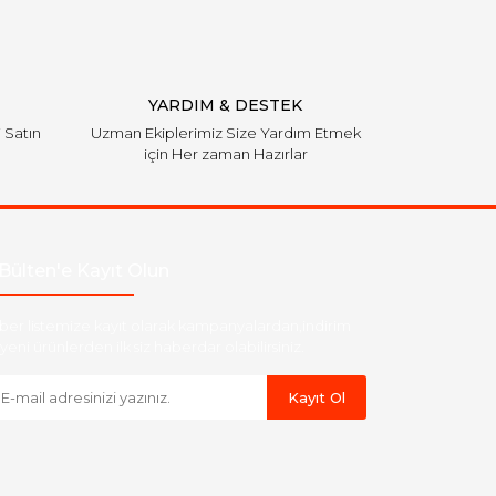
YARDIM & DESTEK
i Satın
Uzman Ekiplerimiz Size Yardım Etmek
için Her zaman Hazırlar
Bülten'e Kayıt Olun
ber listemize kayıt olarak kampanyalardan,indirim
yeni ürünlerden ilk siz haberdar olabilirsiniz.
Kayıt Ol