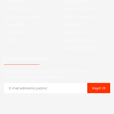
Hakkımızda
Satış Sözleşmesi
Kurumsal Satış
Ödeme ve Teslimat
Sıkça Sorulan Sorular
Gizlilik ve Güvenlik
Kargo Takibi
İade ve İptal
Yeni Üyelik
Garanti Şartları
İletişim
Hesap Numaralarımız
Havale Bildirim Formu
E-Bülten'e Kayıt Olun
Haber listemize kayıt olarak kampanyalardan,indirim ve yeni
ürünlerden ilk siz haberdar olabilirsiniz.
Kayıt Ol