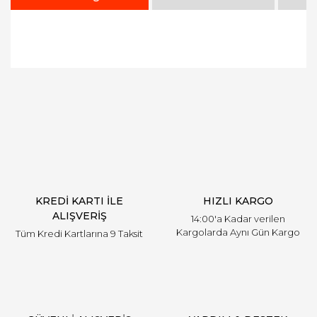
Bu ürüne ilk yorumu siz yapın!
Yorum Yaz
KREDİ KARTI İLE
HIZLI KARGO
ALIŞVERİŞ
14:00'a Kadar verilen
Kargolarda Aynı Gün Kargo
Tüm Kredi Kartlarına 9 Taksit