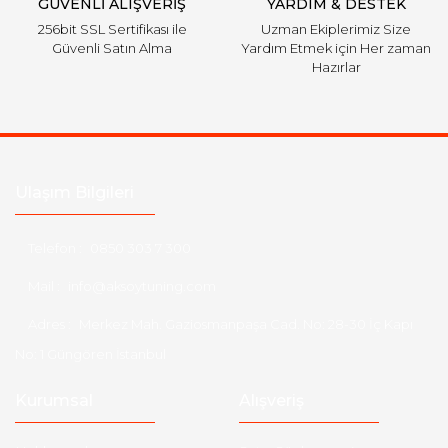
GÜVENLİ ALIŞVERİŞ
YARDIM & DESTEK
256bit SSL Sertifikası ile
Uzman Ekiplerimiz Size
Güvenli Satın Alma
Yardım Etmek için Her zaman
Hazırlar
Ulaşım Bilgileri
Telefon :
0850 303 7 300
Mail :
info@aksoytuning.com
Adres :
Merkez Mah. Gaziosmanpaşa Cad. No: 28-30 İç Kapı
No: 1 Güngören İstanbul
Kurumsal
Alışveriş