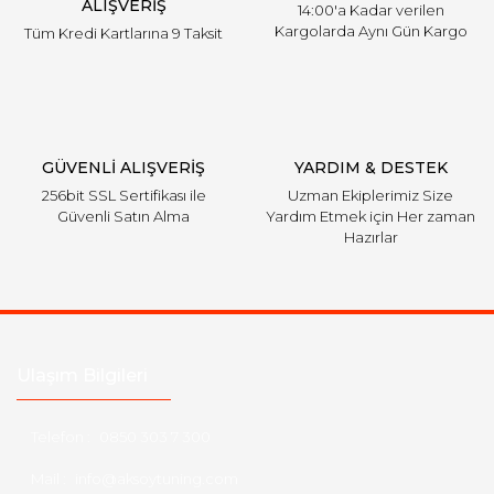
ALIŞVERİŞ
14:00'a Kadar verilen
Kargolarda Aynı Gün Kargo
Tüm Kredi Kartlarına 9 Taksit
GÜVENLİ ALIŞVERİŞ
YARDIM & DESTEK
256bit SSL Sertifikası ile
Uzman Ekiplerimiz Size
Güvenli Satın Alma
Yardım Etmek için Her zaman
Hazırlar
Ulaşım Bilgileri
Telefon :
0850 303 7 300
Mail :
info@aksoytuning.com