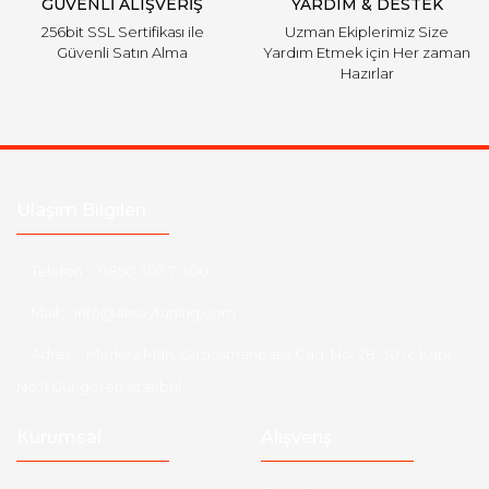
GÜVENLİ ALIŞVERİŞ
YARDIM & DESTEK
256bit SSL Sertifikası ile
Uzman Ekiplerimiz Size
Güvenli Satın Alma
Yardım Etmek için Her zaman
Hazırlar
Ulaşım Bilgileri
Telefon :
0850 303 7 300
Mail :
info@aksoytuning.com
Adres :
Merkez Mah. Gaziosmanpaşa Cad. No: 28-30 İç Kapı
No: 1 Güngören İstanbul
Kurumsal
Alışveriş