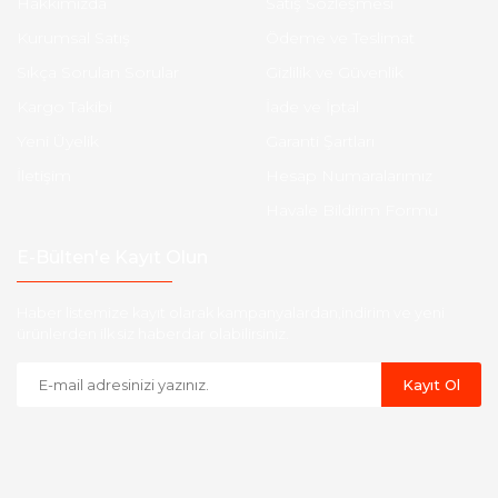
Hakkımızda
Satış Sözleşmesi
Kurumsal Satış
Ödeme ve Teslimat
Sıkça Sorulan Sorular
Gizlilik ve Güvenlik
Kargo Takibi
İade ve İptal
Yeni Üyelik
Garanti Şartları
İletişim
Hesap Numaralarımız
Havale Bildirim Formu
E-Bülten'e Kayıt Olun
Haber listemize kayıt olarak kampanyalardan,indirim ve yeni
ürünlerden ilk siz haberdar olabilirsiniz.
Kayıt Ol