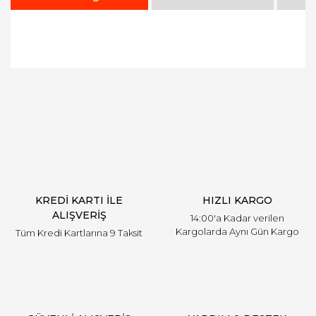
Bu ürüne ilk yorumu siz yapın!
Yorum Yaz
KREDİ KARTI İLE
HIZLI KARGO
ALIŞVERİŞ
14:00'a Kadar verilen
Kargolarda Aynı Gün Kargo
Tüm Kredi Kartlarına 9 Taksit