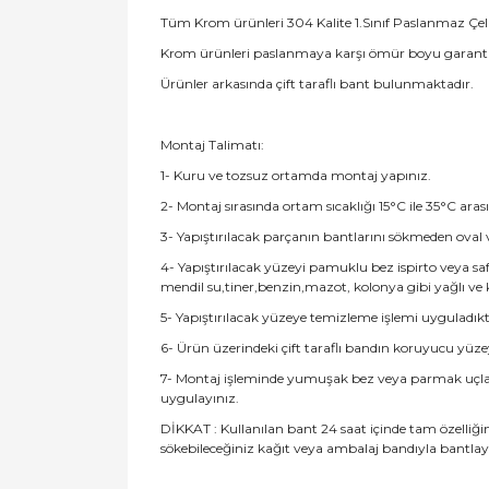
Tüm Krom ürünleri 304 Kalite 1.Sınıf Paslanmaz Çeli
Krom ürünleri paslanmaya karşı ömür boyu garantil
Ürünler arkasında çift taraflı bant bulunmaktadır.
Montaj Talimatı:
1- Kuru ve tozsuz ortamda montaj yapınız.
2- Montaj sırasında ortam sıcaklığı 15°C ile 35°C ara
3- Yapıştırılacak parçanın bantlarını sökmeden ova
4- Yapıştırılacak yüzeyi pamuklu bez ispirto veya saf 
mendil su,tiner,benzin,mazot, kolonya gibi yağlı ve
5- Yapıştırılacak yüzeye temizleme işlemi uyguladık
6- Ürün üzerindeki çift taraflı bandın koruyucu yüz
7- Montaj işleminde yumuşak bez veya parmak uçları 
uygulayınız.
DİKKAT : Kullanılan bant 24 saat içinde tam özelliğin
sökebileceğiniz kağıt veya ambalaj bandıyla bantlay