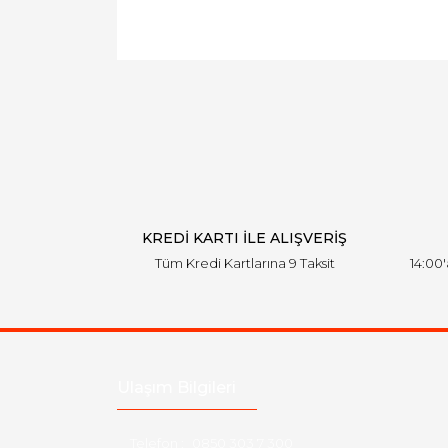
KREDİ KARTI İLE ALIŞVERİŞ
Tüm Kredi Kartlarına 9 Taksit
14:00
Ulaşım Bilgileri
Telefon :
0850 303 7 300