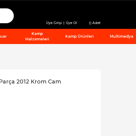
Üye Girişi
|
Üye Ol
(
) Adet
Kamp
suar
Kamp Ürünleri
Multimedya
Malzemeleri
 Parça 2012 Krom Cam