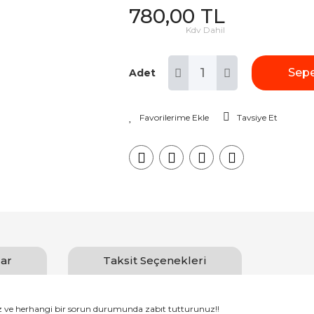
780,00 TL
Kdv Dahil
Sepe
Adet
Tavsiye Et
ar
Taksit Seçenekleri
nız ve herhangi bir sorun durumunda zabıt tutturunuz!!