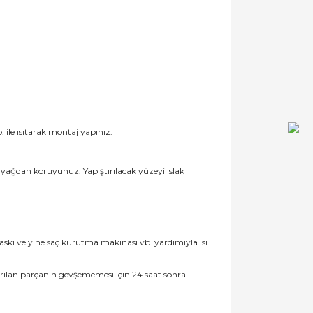
 ile ısıtarak montaj yapınız.
ve yağdan koruyunuz. Yapıştırılacak yüzeyi ıslak
skı ve yine saç kurutma makinası vb. yardımıyla ısı
ştırılan parçanın gevşememesi için 24 saat sonra