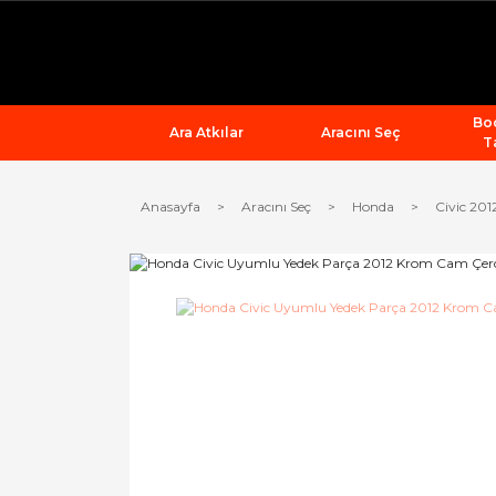
Bod
Ara Atkılar
Aracını Seç
T
Anasayfa
Aracını Seç
Honda
Civic 201