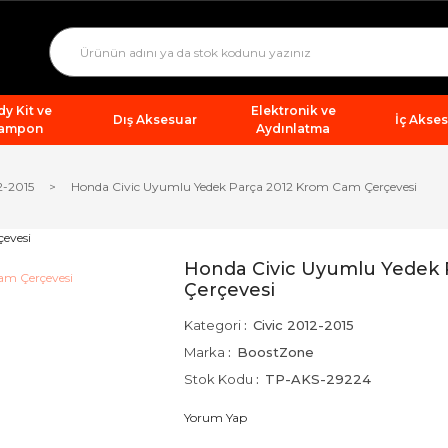
y Kit ve
Elektronik ve
Dış Aksesuar
İç Akse
ampon
Aydınlatma
2-2015
Honda Civic Uyumlu Yedek Parça 2012 Krom Cam Çerçevesi
Honda Civic Uyumlu Yedek
Çerçevesi
Kategori
Civic 2012-2015
Marka
BoostZone
Stok Kodu
TP-AKS-29224
Yorum Yap