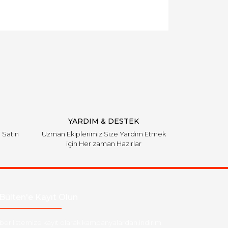
YARDIM & DESTEK
i Satın
Uzman Ekiplerimiz Size Yardım Etmek
için Her zaman Hazırlar
Bülten'e Kayıt Olun
ber listemize kayıt olarak kampanyalardan,indirim