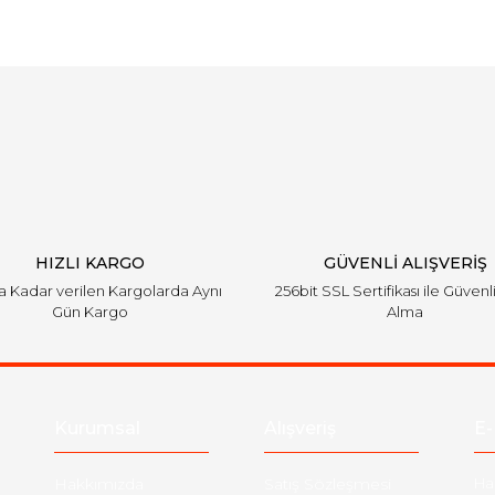
Bu ürüne ilk yorumu siz yapın!
Yorum Yaz
HIZLI KARGO
GÜVENLİ ALIŞVERİŞ
'a Kadar verilen Kargolarda Aynı
256bit SSL Sertifikası ile Güvenl
Gün Kargo
Alma
Kurumsal
Alışveriş
E-
Hakkımızda
Satış Sözleşmesi
Ha