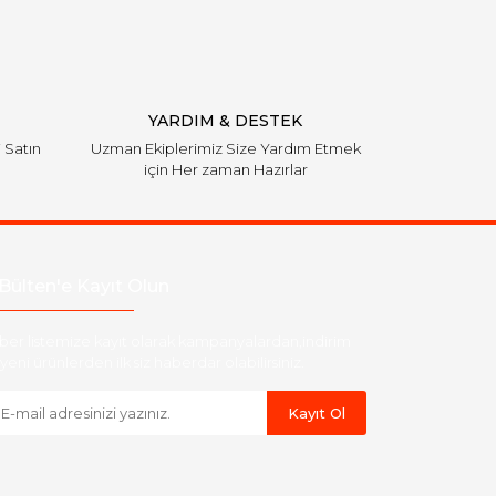
YARDIM & DESTEK
i Satın
Uzman Ekiplerimiz Size Yardım Etmek
için Her zaman Hazırlar
Bülten'e Kayıt Olun
ber listemize kayıt olarak kampanyalardan,indirim
yeni ürünlerden ilk siz haberdar olabilirsiniz.
Kayıt Ol