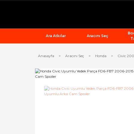
Bod
Ara Atkılar
Aracını Seç
T
Anasayfa
Aracını Seç
Honda
Civic 20