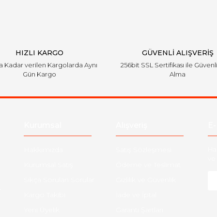
HIZLI KARGO
GÜVENLİ ALIŞVERİŞ
'a Kadar verilen Kargolarda Aynı
256bit SSL Sertifikası ile Güvenl
Gün Kargo
Alma
Kurumsal
Alışveriş
E-
Hakkımızda
Satış Sözleşmesi
Ha
ve 
Kurumsal Satış
Ödeme ve Teslimat
Sıkça Sorulan Sorular
Gizlilik ve Güvenlik
-
Kargo Takibi
İade ve İptal
Yeni Üyelik
Garanti Şartları