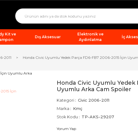
y Kit ve
Elektronik ve
Dış Aksesuar
İç Akse
ampon
Aydınlatma
06-2011
Honda Civic Uyumlu Yedek Parça FD6-FB7 2006-2015 İçin Uyum
Honda Civic Uyumlu Yedek P
Uyumlu Arka Cam Spoiler
Kategori
Civic 2006-2011
Marka
Kmç
Stok Kodu
TP-AKS-29207
Yorum Yap