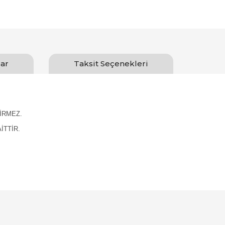
ar
Taksit Seçenekleri
İRMEZ.
İTTİR.
Bu ürüne ilk yorumu siz yapın!
Yorum Yaz