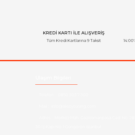
KREDİ KARTI İLE ALIŞVERİŞ
Tüm Kredi Kartlarına 9 Taksit
14:00
Ulaşım Bilgileri
Telefon :
0850 303 7 300
Mail :
info@aksoytuning.com
Adres :
Merkez Mah. Gaziosmanpaşa Cad. No: 28
30 İç Kapı No: 1 Güngören İstanbul