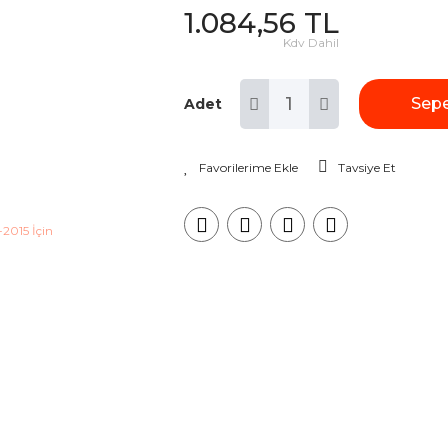
1.084,56 TL
Kdv Dahil
Sepe
Adet
Tavsiye Et