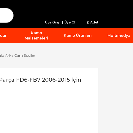
Üye Girişi
|
Üye Ol
(
) Adet
Kamp
suar
Kamp Ürünleri
Multimedya
Malzemeleri
lu Arka Cam Spoiler
arça FD6-FB7 2006-2015 İçin