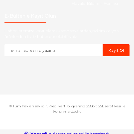
Havale Bildirim Formu
E-Bülten'e Kayıt Olun
Haber listemize kayıt olarak kampanyalardan,indirim ve yeni
ürünlerden ilk siz haberdar olabilirsiniz.
Kayıt Ol
© Tüm hakları saklıdır. Kredi kartı bilgileriniz 256bit SSL sertifikası ile
korunmaktadır.