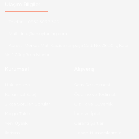
Ulaşım Bilgileri
Telefon :
0850 303 7 300
Mail :
info@aksoytuning.com
Adres :
Merkez Mah. Gaziosmanpaşa Cad. No: 28-30 İç Kapı
No: 1 Güngören İstanbul
Kurumsal
Alışveriş
Hakkımızda
Satış Sözleşmesi
Kurumsal Satış
Ödeme ve Teslimat
Sıkça Sorulan Sorular
Gizlilik ve Güvenlik
Kargo Takibi
İade ve İptal
Yeni Üyelik
Garanti Şartları
İletişim
Hesap Numaralarımız