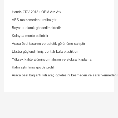
Honda CRV 2013+ OEM Ara Atkı
ABS malzemeden üretilmiştir
Boyasız olarak gönderilmektedir
Kolayca monte edilebilir
Araca özel tasarım ve estetik görünüme sahiptir
Ekstra güçlendirilmiş contalı kafa plastikleri
Yüksek kalite alüminyum alışım ve eloksal kaplama
Kalınlaştırılmış gövde profili
Araca özel bağlantı kiti araç gövdesini kesmeden ve zarar vermeden 
Bu ürüne ilk yorumu siz yapın!
Yorum Yaz