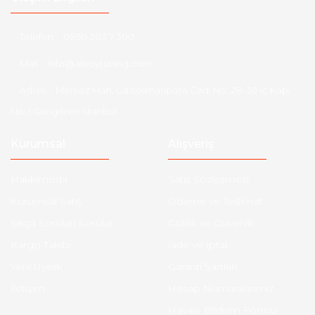
Telefon :
0850 303 7 300
Mail :
info@aksoytuning.com
Adres :
Merkez Mah. Gaziosmanpaşa Cad. No: 28-30 İç Kapı
No: 1 Güngören İstanbul
Kurumsal
Alışveriş
Hakkımızda
Satış Sözleşmesi
Kurumsal Satış
Ödeme ve Teslimat
Sıkça Sorulan Sorular
Gizlilik ve Güvenlik
Kargo Takibi
İade ve İptal
Yeni Üyelik
Garanti Şartları
İletişim
Hesap Numaralarımız
Havale Bildirim Formu