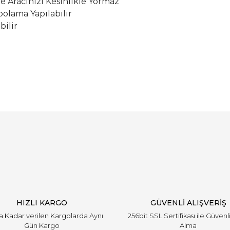
le Aracınızı Kesinlikle Yormaz
olama Yapılabilir
bilir
Bu ürüne ilk yorumu siz yapın!
Yorum Yaz
HIZLI KARGO
GÜVENLİ ALIŞVERİŞ
'a Kadar verilen Kargolarda Aynı
256bit SSL Sertifikası ile Güvenl
Gün Kargo
Alma