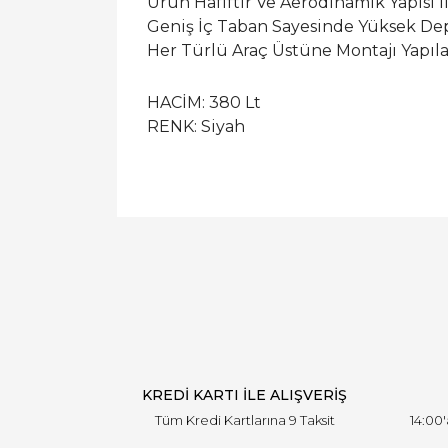
Ürün Hafiftir Ve Aerodinamik Yapısı İ
Geniş İç Taban Sayesinde Yüksek Dep
Her Türlü Araç Üstüne Montajı Yapıla
HACİM: 380 Lt
RENK: Siyah
KREDİ KARTI İLE ALIŞVERİŞ
Tüm Kredi Kartlarına 9 Taksit
14:00