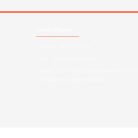
Ulaşım Bilgileri
Telefon :
0850 303 7 300
Mail :
info@aksoytuning.com
Adres :
Merkez Mah. Gaziosmanpaşa Cad. No: 28
30 İç Kapı No: 1 Güngören İstanbul