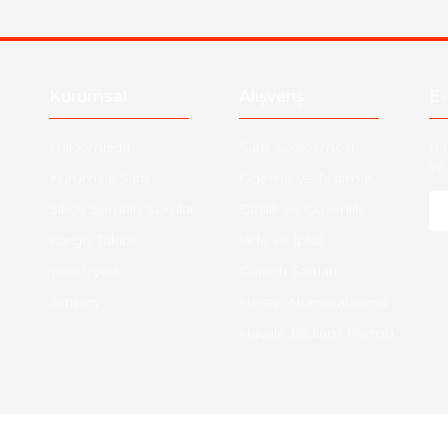
Kurumsal
Alışveriş
E-
Hakkımızda
Satış Sözleşmesi
Ha
ve 
Kurumsal Satış
Ödeme ve Teslimat
Sıkça Sorulan Sorular
Gizlilik ve Güvenlik
-
Kargo Takibi
İade ve İptal
Yeni Üyelik
Garanti Şartları
İletişim
Hesap Numaralarımız
Havale Bildirim Formu