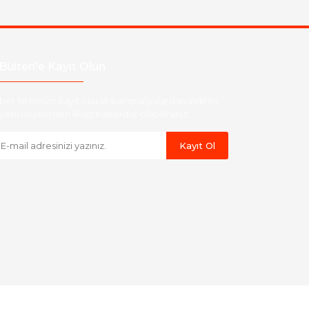
Bülten'e Kayıt Olun
ber listemize kayıt olarak kampanyalardan,indirim
yeni ürünlerden ilk siz haberdar olabilirsiniz.
Kayıt Ol