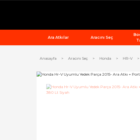
Bod
Ara Atkılar
Aracını Seç
T
Anasayfa
Aracını Seç
Honda
HR-V