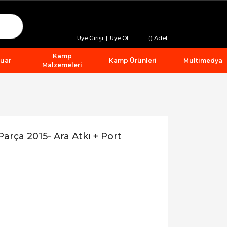
Üye Girişi
|
Üye Ol
(
) Adet
Kamp
suar
Kamp Ürünleri
Multimedya
Malzemeleri
rça 2015- Ara Atkı + Port