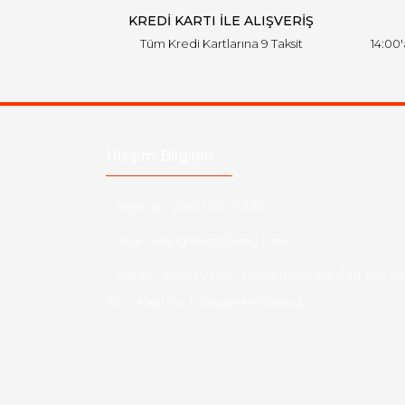
KREDİ KARTI İLE ALIŞVERİŞ
Tüm Kredi Kartlarına 9 Taksit
14:00
Ulaşım Bilgileri
Telefon :
0850 303 7 300
Mail :
info@aksoytuning.com
Adres :
Merkez Mah. Gaziosmanpaşa Cad. No: 28
30 İç Kapı No: 1 Güngören İstanbul