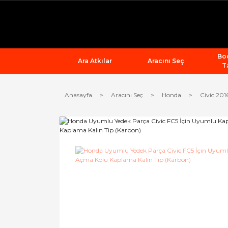
Bod
Ara Atkılar
Aracını Seç
T
Anasayfa
Aracını Seç
Honda
Civic 201