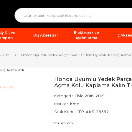
y Kit ve
Elektronik ve
Dış Aksesuar
İç Akse
ampon
Aydınlatma
6-2021
Honda Uyumlu Yedek Parça Civic FC5 İçin Uyumlu Kapı İç Açma 
Honda Uyumlu Yedek Parça C
Açma Kolu Kaplama Kalın Ti
Kategori
Civic 2016-2021
Marka
Kmç
Stok Kodu
TP-AKS-29592
Yorum Yap