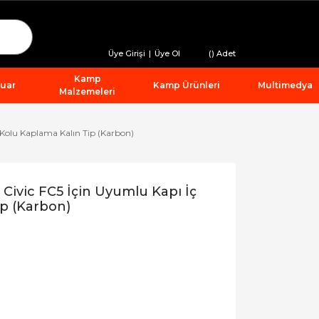
Üye Girişi
|
Üye Ol
(
) Adet
Kamp
suar
Kamp Ürünleri
Multimedya
Malzemeleri
Kolu Kaplama Kalın Tip (Karbon)
ivic FC5 İçin Uyumlu Kapı İç
p (Karbon)