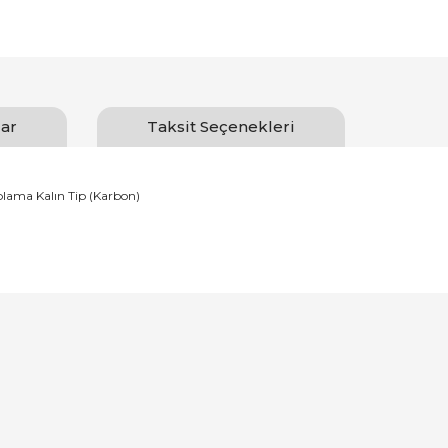
ar
Taksit Seçenekleri
lama Kalın Tip (Karbon)
Bu ürüne ilk yorumu siz yapın!
Yorum Yaz