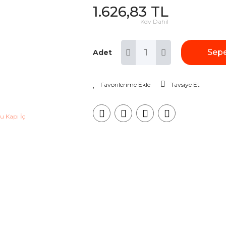
1.626,83 TL
Kdv Dahil
Sepe
Adet
Tavsiye Et