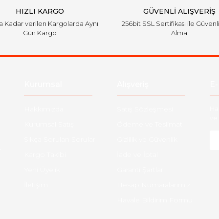
HIZLI KARGO
GÜVENLİ ALIŞVERİŞ
'a Kadar verilen Kargolarda Aynı
256bit SSL Sertifikası ile Güvenl
Gün Kargo
Alma
Kurumsal
Alışveriş
E-
Hakkımızda
Satış Sözleşmesi
Ha
ve 
Kurumsal Satış
Ödeme ve Teslimat
Sıkça Sorulan Sorular
Gizlilik ve Güvenlik
-
Kargo Takibi
İade ve İptal
Yeni Üyelik
Garanti Şartları
İletişim
Hesap Numaralarımız
Havale Bildirim Formu