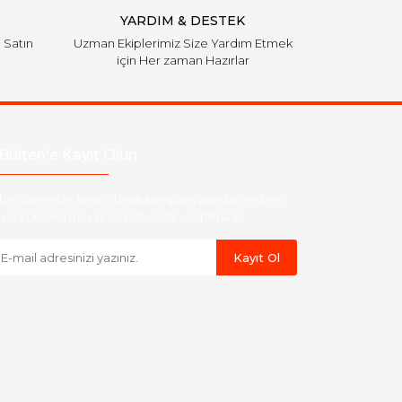
YARDIM & DESTEK
i Satın
Uzman Ekiplerimiz Size Yardım Etmek
için Her zaman Hazırlar
Bülten'e Kayıt Olun
ber listemize kayıt olarak kampanyalardan,indirim
yeni ürünlerden ilk siz haberdar olabilirsiniz.
Kayıt Ol