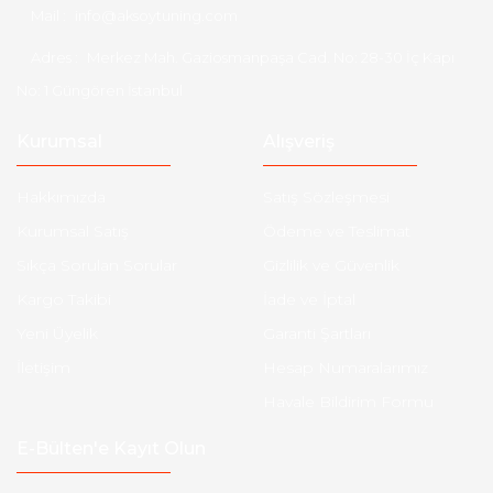
Mail :
info@aksoytuning.com
Adres :
Merkez Mah. Gaziosmanpaşa Cad. No: 28-30 İç Kapı
No: 1 Güngören İstanbul
Kurumsal
Alışveriş
Hakkımızda
Satış Sözleşmesi
Kurumsal Satış
Ödeme ve Teslimat
Sıkça Sorulan Sorular
Gizlilik ve Güvenlik
Kargo Takibi
İade ve İptal
Yeni Üyelik
Garanti Şartları
İletişim
Hesap Numaralarımız
Havale Bildirim Formu
E-Bülten'e Kayıt Olun