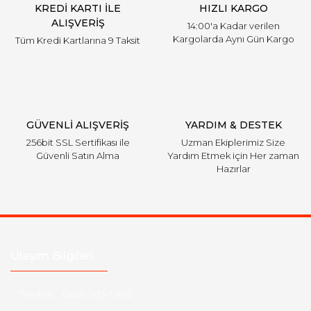
KREDİ KARTI İLE
HIZLI KARGO
ALIŞVERİŞ
14:00'a Kadar verilen
Kargolarda Aynı Gün Kargo
Tüm Kredi Kartlarına 9 Taksit
GÜVENLİ ALIŞVERİŞ
YARDIM & DESTEK
256bit SSL Sertifikası ile
Uzman Ekiplerimiz Size
Güvenli Satın Alma
Yardım Etmek için Her zaman
Hazırlar
Ulaşım Bilgileri
Telefon :
0850 303 7 300