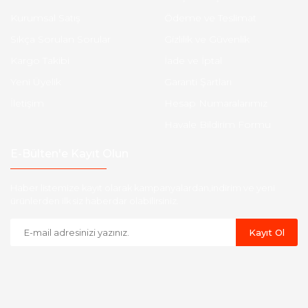
Kurumsal Satış
Ödeme ve Teslimat
Sıkça Sorulan Sorular
Gizlilik ve Güvenlik
Kargo Takibi
İade ve İptal
Yeni Üyelik
Garanti Şartları
İletişim
Hesap Numaralarımız
Havale Bildirim Formu
E-Bülten'e Kayıt Olun
Haber listemize kayıt olarak kampanyalardan,indirim ve yeni
ürünlerden ilk siz haberdar olabilirsiniz.
Kayıt Ol