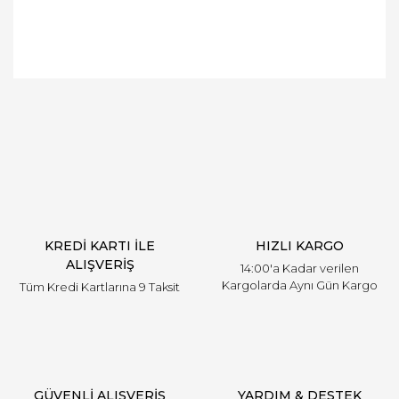
Bu ürüne ilk yorumu siz yapın!
Yorum Yaz
KREDİ KARTI İLE
HIZLI KARGO
ALIŞVERİŞ
14:00'a Kadar verilen
Kargolarda Aynı Gün Kargo
Tüm Kredi Kartlarına 9 Taksit
GÜVENLİ ALIŞVERİŞ
YARDIM & DESTEK