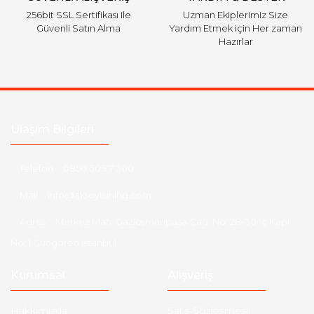
256bit SSL Sertifikası ile
Uzman Ekiplerimiz Size
Güvenli Satın Alma
Yardım Etmek için Her zaman
Hazırlar
Ulaşım Bilgileri
Telefon :
0850 303 7 300
Mail :
info@aksoytuning.com
Adres :
Merkez Mah. Gaziosmanpaşa Cad. No: 28-30 İç Kapı
No: 1 Güngören İstanbul
Kurumsal
Alışveriş
Hakkımızda
Satış Sözleşmesi