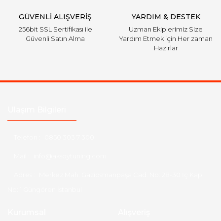
GÜVENLİ ALIŞVERİŞ
YARDIM & DESTEK
256bit SSL Sertifikası ile
Uzman Ekiplerimiz Size
Güvenli Satın Alma
Yardım Etmek için Her zaman
Hazırlar
Ulaşım Bilgileri
Telefon :
0850 303 7 300
Mail :
info@aksoytuning.com
Adres :
Merkez Mah. Gaziosmanpaşa Cad. No: 28-30 İç Kapı
No: 1 Güngören İstanbul
Kurumsal
Alışveriş