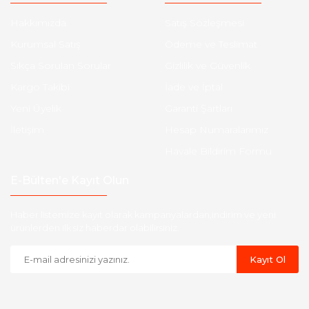
Hakkımızda
Satış Sözleşmesi
Kurumsal Satış
Ödeme ve Teslimat
Sıkça Sorulan Sorular
Gizlilik ve Güvenlik
Kargo Takibi
İade ve İptal
Yeni Üyelik
Garanti Şartları
İletişim
Hesap Numaralarımız
Havale Bildirim Formu
E-Bülten'e Kayıt Olun
Haber listemize kayıt olarak kampanyalardan,indirim ve yeni
ürünlerden ilk siz haberdar olabilirsiniz.
Kayıt Ol