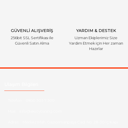
GÜVENLİ ALIŞVERİŞ
YARDIM & DESTEK
256bit SSL Sertifikası ile
Uzman Ekiplerimiz Size
Güvenli Satın Alma
Yardım Etmek için Her zaman
Hazırlar
Ulaşım Bilgileri
Telefon :
0850 303 7 300
Mail :
info@aksoytuning.com
Adres :
Merkez Mah. Gaziosmanpaşa Cad. No: 28-30 İç Kapı