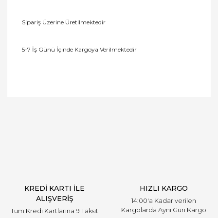
Sipariş Üzerine Üretilmektedir
5-7 İş Günü İçinde Kargoya Verilmektedir
Bu ürüne ilk yorumu siz yapın!
Yorum Yaz
KREDİ KARTI İLE
HIZLI KARGO
ALIŞVERİŞ
14:00'a Kadar verilen
Kargolarda Aynı Gün Kargo
Tüm Kredi Kartlarına 9 Taksit