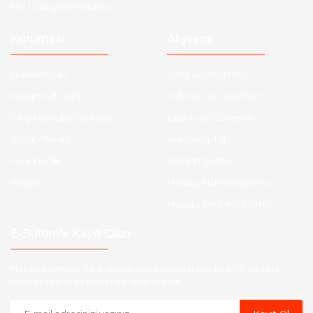
No: 1 Güngören İstanbul
Kurumsal
Alışveriş
Hakkımızda
Satış Sözleşmesi
Kurumsal Satış
Ödeme ve Teslimat
Sıkça Sorulan Sorular
Gizlilik ve Güvenlik
Kargo Takibi
İade ve İptal
Yeni Üyelik
Garanti Şartları
İletişim
Hesap Numaralarımız
Havale Bildirim Formu
E-Bülten'e Kayıt Olun
Haber listemize kayıt olarak kampanyalardan,indirim ve yeni
ürünlerden ilk siz haberdar olabilirsiniz.