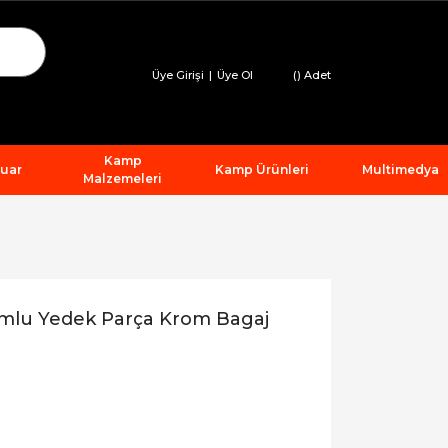
Üye Girişi
|
Üye Ol
(
) Adet
Kamp
suar
Kamp Ürünleri
Multimedya
Malzemeleri
umlu Yedek Parça Krom Bagaj