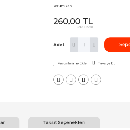
Yorum Yap
260,00 TL
Kdv Dahil
Sepe
Adet
Tavsiye Et
ar
Taksit Seçenekleri