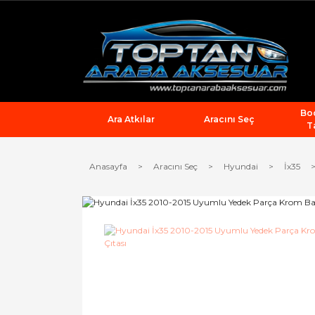
Bod
Ara Atkılar
Aracını Seç
T
Anasayfa
Aracını Seç
Hyundai
İx35