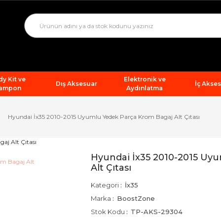
y Kit ve
Elektronik ve
Dış Aksesuar
İç Akse
ampon
Aydınlatma
Hyundai İx35 2010-2015 Uyumlu Yedek Parça Krom Bagaj Alt Çıtası
Hyundai İx35 2010-2015 Uy
Alt Çıtası
Kategori
İx35
Marka
BoostZone
Stok Kodu
TP-AKS-29304