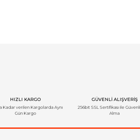
Bu ürüne ilk yorumu siz yapın!
Yorum Yaz
HIZLI KARGO
GÜVENLİ ALIŞVERİŞ
'a Kadar verilen Kargolarda Aynı
256bit SSL Sertifikası ile Güvenl
Gün Kargo
Alma