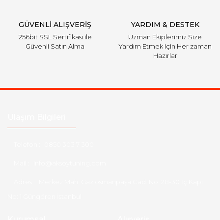
GÜVENLİ ALIŞVERİŞ
YARDIM & DESTEK
256bit SSL Sertifikası ile
Uzman Ekiplerimiz Size
Güvenli Satın Alma
Yardım Etmek için Her zaman
Hazırlar
Ulaşım Bilgileri
Telefon :
0850 303 7 300
Mail :
info@aksoytuning.com
Adres :
Merkez Mah. Gaziosmanpaşa Cad. No: 28-30 İç Kapı
No: 1 Güngören İstanbul
Kurumsal
Alışveriş