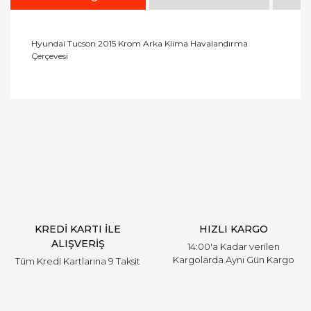
Hyundai Tucson 2015 Krom Arka Klima Havalandırma
Çerçevesi
Bu ürüne ilk yorumu siz yapın!
Yorum Yaz
KREDİ KARTI İLE
HIZLI KARGO
ALIŞVERİŞ
14:00'a Kadar verilen
Kargolarda Aynı Gün Kargo
Tüm Kredi Kartlarına 9 Taksit