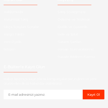
Hakkımızda
Satış Sözleşmesi
Kurumsal Satış
Ödeme ve Teslimat
Sıkça Sorulan Sorular
Gizlilik ve Güvenlik
Kargo Takibi
İade ve İptal
Yeni Üyelik
Garanti Şartları
İletişim
Hesap Numaralarımız
Havale Bildirim Formu
E-Bülten'e Kayıt Olun
Haber listemize kayıt olarak kampanyalardan,indirim ve yeni
ürünlerden ilk siz haberdar olabilirsiniz.
Kayıt Ol