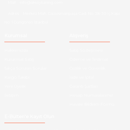
Mail :
info@aksoytuning.com
Adres :
Merkez Mah. Gaziosmanpaşa Cad. No: 28-30 İç Kapı
No: 1 Güngören İstanbul
Kurumsal
Alışveriş
Hakkımızda
Satış Sözleşmesi
Kurumsal Satış
Ödeme ve Teslimat
Sıkça Sorulan Sorular
Gizlilik ve Güvenlik
Kargo Takibi
İade ve İptal
Yeni Üyelik
Garanti Şartları
İletişim
Hesap Numaralarımız
Havale Bildirim Formu
E-Bülten'e Kayıt Olun