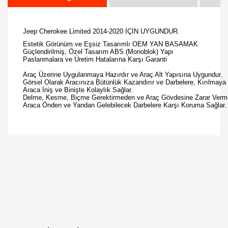
Jeep Cherokee Limited 2014-2020 İÇİN UYGUNDUR.
Estetik Görünüm ve Eşsiz Tasarımlı OEM YAN BASAMAK
Güçlendirilmiş, Özel Tasarım ABS (Monoblok) Yapı
Paslanmalara ve Üretim Hatalarına Karşı Garanti
Araç Üzerine Uygulanmaya Hazırdır ve Araç Alt Yapısına Uygundur.
Görsel Olarak Aracınıza Bütünlük Kazandırır ve Darbelere, Kırılmaya 
Araca İniş ve Binişte Kolaylık Sağlar.
Delme, Kesme, Biçme Gerektirmeden ve Araç Gövdesine Zarar Vermede
Araca Önden ve Yandan Gelebilecek Darbelere Karşı Koruma Sağlar.
Bu ürüne ilk yorumu siz yapın!
Yorum Yaz