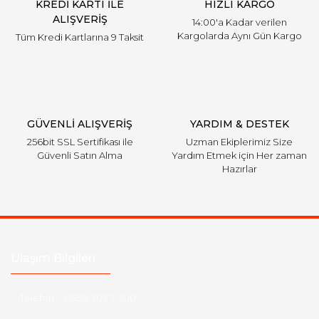
KREDİ KARTI İLE
HIZLI KARGO
ALIŞVERİŞ
14:00'a Kadar verilen
Kargolarda Aynı Gün Kargo
Tüm Kredi Kartlarına 9 Taksit
GÜVENLİ ALIŞVERİŞ
YARDIM & DESTEK
256bit SSL Sertifikası ile
Uzman Ekiplerimiz Size
Güvenli Satın Alma
Yardım Etmek için Her zaman
Hazırlar
Ulaşım Bilgileri
Telefon :
0850 303 7 300