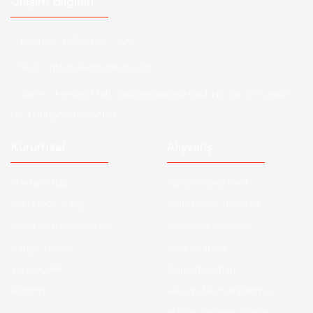
Ulaşım Bilgileri
Telefon :
0850 303 7 300
Mail :
info@aksoytuning.com
Adres :
Merkez Mah. Gaziosmanpaşa Cad. No: 28-30 İç Kapı
No: 1 Güngören İstanbul
Kurumsal
Alışveriş
Hakkımızda
Satış Sözleşmesi
Kurumsal Satış
Ödeme ve Teslimat
Sıkça Sorulan Sorular
Gizlilik ve Güvenlik
Kargo Takibi
İade ve İptal
Yeni Üyelik
Garanti Şartları
İletişim
Hesap Numaralarımız
Havale Bildirim Formu