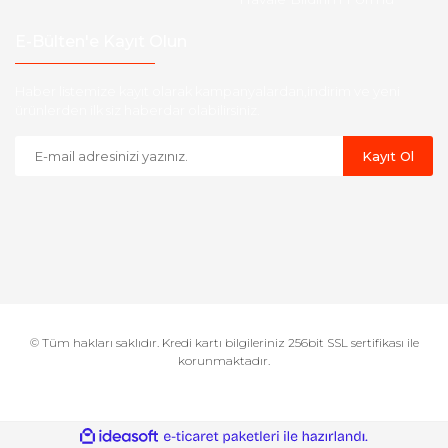
E-Bülten'e Kayıt Olun
Haber listemize kayıt olarak kampanyalardan,indirim ve yeni
ürünlerden ilk siz haberdar olabilirsiniz.
Kayıt Ol
© Tüm hakları saklıdır. Kredi kartı bilgileriniz 256bit SSL sertifikası ile
korunmaktadır.
ile
ideasoft
e-