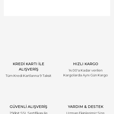
Bu ürüne ilk yorumu siz yapın!
Yorum Yaz
KREDİ KARTI İLE
HIZLI KARGO
ALIŞVERİŞ
14:00'a Kadar verilen
Kargolarda Aynı Gün Kargo
Tüm Kredi Kartlarına 9 Taksit
GÜVENLİ ALIŞVERİŞ
YARDIM & DESTEK
256bit SSL Sertifikası ile
Uzman Ekiplerimiz Size