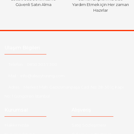
Güvenli Satın Alma
Yardım Etmek için Her zaman
Hazırlar
Ulaşım Bilgileri
Telefon :
0850 303 7 300
Mail :
info@aksoytuning.com
Adres :
Merkez Mah. Gaziosmanpaşa Cad. No: 28-30 İç Kapı
No: 1 Güngören İstanbul
Kurumsal
Alışveriş
Hakkımızda
Satış Sözleşmesi