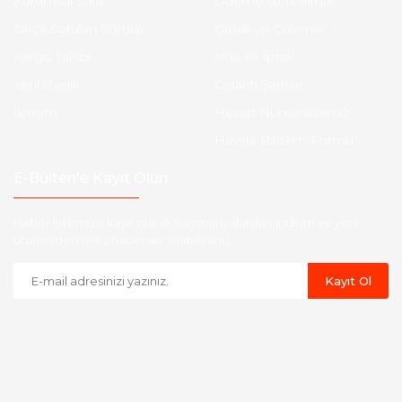
Kurumsal Satış
Ödeme ve Teslimat
Sıkça Sorulan Sorular
Gizlilik ve Güvenlik
Kargo Takibi
İade ve İptal
Yeni Üyelik
Garanti Şartları
İletişim
Hesap Numaralarımız
Havale Bildirim Formu
E-Bülten'e Kayıt Olun
Haber listemize kayıt olarak kampanyalardan,indirim ve yeni
ürünlerden ilk siz haberdar olabilirsiniz.
Kayıt Ol