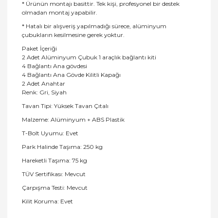
* Ürünün montajı basittir. Tek kişi, profesyonel bir destek
olmadan montaj yapabilir.
* Hatalı bir alışveriş yapılmadığı sürece, alüminyum
çubukların kesilmesine gerek yoktur.
Paket İçeriği
2 Adet Alüminyum Çubuk 1 araçlık bağlantı kiti
4 Bağlantı Ana gövdesi
4 Bağlantı Ana Gövde Kilitli Kapağı
2 Adet Anahtar
Renk: Gri, Siyah
Tavan Tipi: Yüksek Tavan Çıtalı
Malzeme: Alüminyum + ABS Plastik
T-Bolt Uyumu: Evet
Park Halinde Taşıma: 250 kg
Hareketli Taşıma: 75 kg
TÜV Sertifikası: Mevcut
Çarpışma Testi: Mevcut
Kilit Koruma: Evet