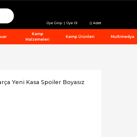
Üye Girişi
|
Üye Ol
(
) Adet
Kamp
suar
Kamp Ürünleri
Multimedya
Malzemeleri
rça Yeni Kasa Spoiler Boyasız