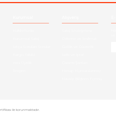
Kurumsal
Alışveriş
E-
Hakkımızda
Satış Sözleşmesi
Ha
ve 
Kurumsal Satış
Ödeme ve Teslimat
Sıkça Sorulan Sorular
Gizlilik ve Güvenlik
-
Kargo Takibi
İade ve İptal
Yeni Üyelik
Garanti Şartları
İletişim
Hesap Numaralarımız
Havale Bildirim Formu
ertifikası ile korunmaktadır.