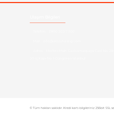
Ulaşım Bilgileri
Telefon :
0850 303 7 300
Mail :
info@aksoytuning.com
Adres :
Merkez Mah. Gaziosmanpaşa Cad. No: 28
30 İç Kapı No: 1 Güngören İstanbul
© Tüm hakları saklıdır. Kredi kartı bilgileriniz 256bit SSL s