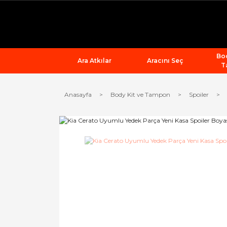
Bod
Ara Atkılar
Aracını Seç
T
Anasayfa
Body Kit ve Tampon
Spoiler