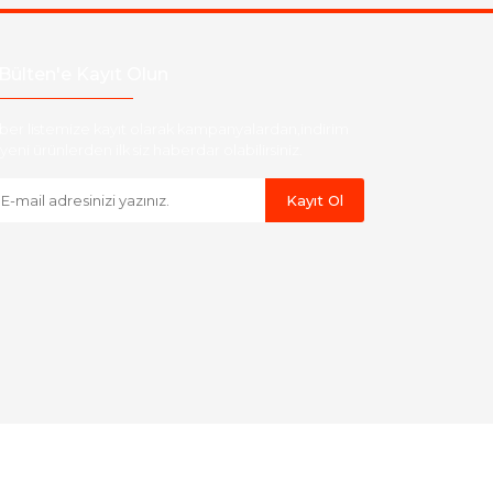
Bülten'e Kayıt Olun
ber listemize kayıt olarak kampanyalardan,indirim
yeni ürünlerden ilk siz haberdar olabilirsiniz.
Kayıt Ol