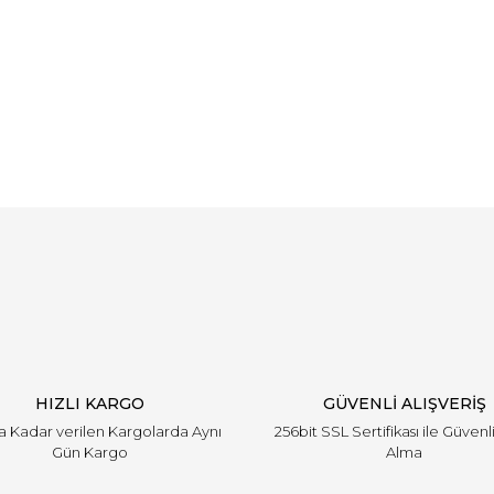
Bu ürüne ilk yorumu siz yapın!
Yorum Yaz
HIZLI KARGO
GÜVENLİ ALIŞVERİŞ
'a Kadar verilen Kargolarda Aynı
256bit SSL Sertifikası ile Güvenl
Gün Kargo
Alma