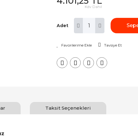
4.101,25 TL
Kdv Dahil
Sepe
Adet
Tavsiye Et
ar
Taksit Seçenekleri
ız