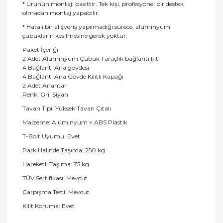
* Ürünün montajı basittir. Tek kişi, profesyonel bir destek
olmadan montaj yapabilir.
* Hatalı bir alışveriş yapılmadığı sürece, alüminyum
çubukların kesilmesine gerek yoktur.
Paket İçeriği
2 Adet Alüminyum Çubuk 1 araçlık bağlantı kiti
4 Bağlantı Ana gövdesi
4 Bağlantı Ana Gövde Kilitli Kapağı
2 Adet Anahtar
Renk: Gri, Siyah
Tavan Tipi: Yüksek Tavan Çıtalı
Malzeme: Alüminyum + ABS Plastik
T-Bolt Uyumu: Evet
Park Halinde Taşıma: 250 kg
Hareketli Taşıma: 75 kg
TÜV Sertifikası: Mevcut
Çarpışma Testi: Mevcut
Kilit Koruma: Evet