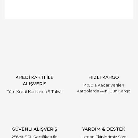
Bu ürüne ilk yorumu siz yapın!
Yorum Yaz
KREDİ KARTI İLE
HIZLI KARGO
ALIŞVERİŞ
14:00'a Kadar verilen
Kargolarda Aynı Gün Kargo
Tüm Kredi Kartlarına 9 Taksit
GÜVENLİ ALIŞVERİŞ
YARDIM & DESTEK
256bit SSL Sertifikası ile
Uzman Ekiplerimiz Size