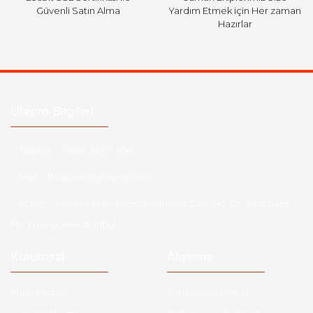
Güvenli Satın Alma
Yardım Etmek için Her zaman
Hazırlar
Ulaşım Bilgileri
Telefon :
0850 303 7 300
Mail :
info@aksoytuning.com
Adres :
Merkez Mah. Gaziosmanpaşa Cad. No: 28-30 İç Kapı
No: 1 Güngören İstanbul
Kurumsal
Alışveriş
Hakkımızda
Satış Sözleşmesi