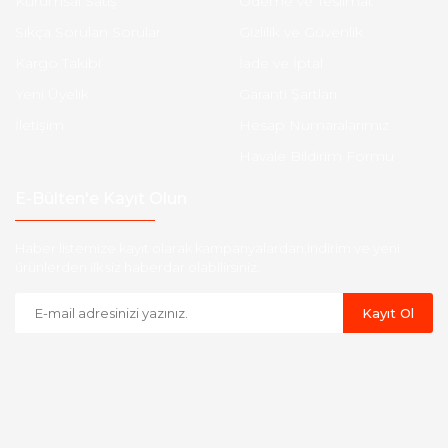
Kurumsal Satış
Ödeme ve Teslimat
Sıkça Sorulan Sorular
Gizlilik ve Güvenlik
Kargo Takibi
İade ve İptal
Yeni Üyelik
Garanti Şartları
İletişim
Hesap Numaralarımız
Havale Bildirim Formu
E-Bülten'e Kayıt Olun
Haber listemize kayıt olarak kampanyalardan,indirim ve yeni
ürünlerden ilk siz haberdar olabilirsiniz.
Kayıt Ol