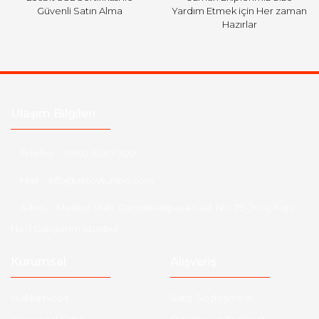
Güvenli Satın Alma
Yardım Etmek için Her zaman
Hazırlar
Ulaşım Bilgileri
Telefon :
0850 303 7 300
Mail :
info@aksoytuning.com
Adres :
Merkez Mah. Gaziosmanpaşa Cad. No: 28-30 İç Kapı
No: 1 Güngören İstanbul
Kurumsal
Alışveriş
Hakkımızda
Satış Sözleşmesi