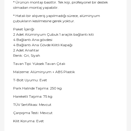
* Ürünün montajı basittir. Tek kişi, profesyonel bir destek
olmadan montaj yapabilir.
* Hatalı bir alışveriş yapılmadığı sürece, alüminyum
çubukların kesilmesine gerek yoktur.
Paket İçeriği
2 Adet Alüminyum Çubuk 1 araçlık bağlantı kiti
4 Bağlantı Ana gövdesi
4 Bağlantı Ana Gövde Kilitli Kapağı
2 Adet Anahtar
Renk: Gri, Siyah
Tavan Tipi: Yüksek Tavan Çıtalı
Malzeme: Alüminyum + ABS Plastik
T-Bolt Uyumu: Evet
Park Halinde Taşıma: 250 kg
Hareketli Taşıma: 75 kg
TÜV Sertifikası: Mevcut
Çarpışma Testi: Mevcut
Kilit Koruma: Evet