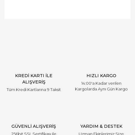
Bu ürüne ilk yorumu siz yapın!
Yorum Yaz
KREDİ KARTI İLE
HIZLI KARGO
ALIŞVERİŞ
14:00'a Kadar verilen
Kargolarda Aynı Gün Kargo
Tüm Kredi Kartlarına 9 Taksit
GÜVENLİ ALIŞVERİŞ
YARDIM & DESTEK
256bit SSL Sertifikası ile
Uzman Ekiplerimiz Size