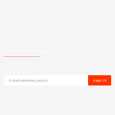
Kurumsal Satış
Ödeme ve Teslimat
Sıkça Sorulan Sorular
Gizlilik ve Güvenlik
Kargo Takibi
İade ve İptal
Yeni Üyelik
Garanti Şartları
İletişim
Hesap Numaralarımız
Havale Bildirim Formu
E-Bülten'e Kayıt Olun
Haber listemize kayıt olarak kampanyalardan,indirim ve yeni
ürünlerden ilk siz haberdar olabilirsiniz.
Kayıt Ol