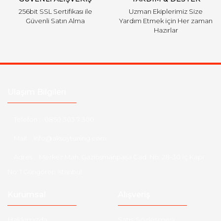
256bit SSL Sertifikası ile
Uzman Ekiplerimiz Size
Güvenli Satın Alma
Yardım Etmek için Her zaman
Hazırlar
Ulaşım Bilgileri
Telefon :
0850 303 7 300
Mail :
info@aksoytuning.com
Adres :
Merkez Mah. Gaziosmanpaşa Cad. No: 28-30 İç Kapı
No: 1 Güngören İstanbul
Kurumsal
Alışveriş
Hakkımızda
Satış Sözleşmesi