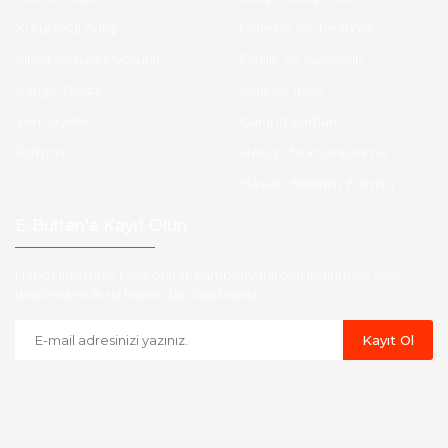
Kurumsal Satış
Ödeme ve Teslimat
Sıkça Sorulan Sorular
Gizlilik ve Güvenlik
Kargo Takibi
İade ve İptal
Yeni Üyelik
Garanti Şartları
İletişim
Hesap Numaralarımız
Havale Bildirim Formu
E-Bülten'e Kayıt Olun
Haber listemize kayıt olarak kampanyalardan,indirim ve yeni
ürünlerden ilk siz haberdar olabilirsiniz.
Kayıt Ol