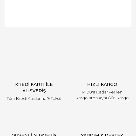
Bu ürüne ilk yorumu siz yapın!
Yorum Yaz
KREDİ KARTI İLE
HIZLI KARGO
ALIŞVERİŞ
14:00'a Kadar verilen
Kargolarda Aynı Gün Kargo
Tüm Kredi Kartlarına 9 Taksit
GÜVENLİ ALIŞVERİŞ
YARDIM & DESTEK