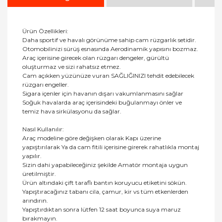
Ürün Özellikleri:
Daha sportif ve havalı görünüme sahip cam rüzgarlık setidir.
Otomobilinizi sürüş esnasında Aerodinamik yapısını bozmaz.
Araç içerisine girecek olan rüzgarı dengeler, gürültü
oluşturmaz ve sizi rahatsız etmez.
Cam açıkken yüzünüze vuran SAĞLIĞINIZI tehdit edebilecek
rüzgarı engeller.
Sigara içenler için havanın dışarı vakumlanmasını sağlar
Soğuk havalarda araç içerisindeki buğulanmayı önler ve
temiz hava sirkülasyonu da sağlar.
Nasıl Kullanılır:
Araç modeline göre değişken olarak Kapı üzerine
yapıştırılarak Ya da cam fitili içerisine girerek rahatlıkla montaj
yapılır.
Sizin dahi yapabileceğiniz şekilde Amatör montaja uygun
üretilmiştir.
Ürün altındaki çift taraflı bantın koruyucu etiketini sökün.
Yapıştıracağınız tabanı cila, çamur, kir vs tüm etkenlerden
arındırın.
Yapıştırdıktan sonra lütfen 12 saat boyunca suya maruz
bırakmayın.