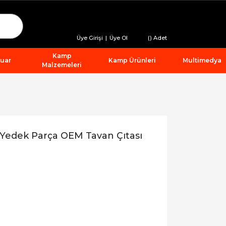
Üye Girişi
|
Üye Ol
(
) Adet
Kamp
suar
Kamp Ürünleri
Multimedya
Malzemeleri
Yedek Parça OEM Tavan Çıtası