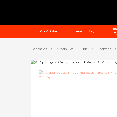
Bod
Ara Atkılar
Aracını Seç
T
Anasayfa
Aracını Seç
Kia
Sportage