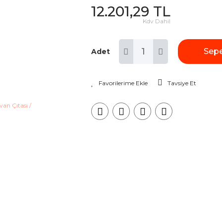
12.201,29 TL
Kdv Dahil
Sepe
Adet
Tavsiye Et