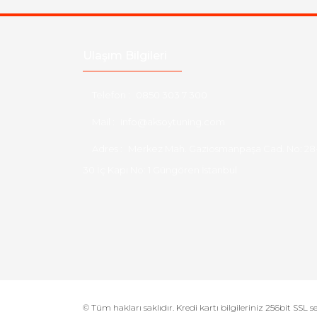
Ulaşım Bilgileri
Telefon :
0850 303 7 300
Mail :
info@aksoytuning.com
Adres :
Merkez Mah. Gaziosmanpaşa Cad. No: 28
30 İç Kapı No: 1 Güngören İstanbul
© Tüm hakları saklıdır. Kredi kartı bilgileriniz 256bit SSL s