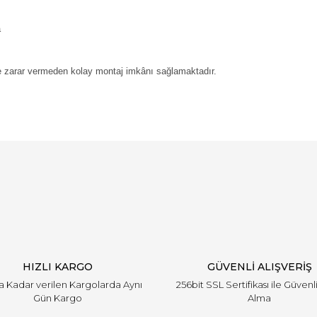
a
e zarar vermeden kolay montaj imkânı sağlamaktadır.
Bu ürüne ilk yorumu siz yapın!
Yorum Yaz
HIZLI KARGO
GÜVENLİ ALIŞVERİŞ
'a Kadar verilen Kargolarda Aynı
256bit SSL Sertifikası ile Güvenl
Gün Kargo
Alma