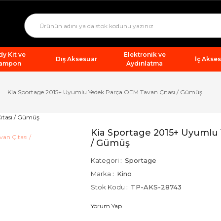
y Kit ve
Elektronik ve
Dış Aksesuar
İç Akse
ampon
Aydınlatma
Kia Sportage 2015+ Uyumlu Yedek Parça OEM Tavan Çıtası / Gümüş
Kia Sportage 2015+ Uyumlu 
/ Gümüş
Kategori
Sportage
Marka
Kino
Stok Kodu
TP-AKS-28743
Yorum Yap