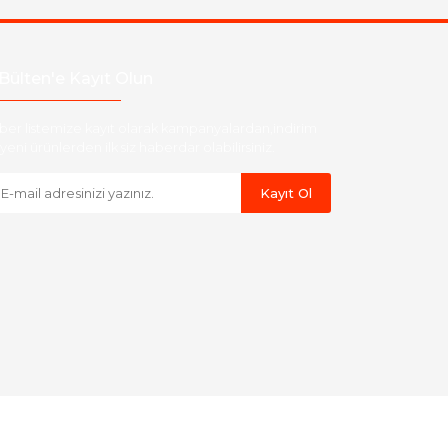
Bülten'e Kayıt Olun
ber listemize kayıt olarak kampanyalardan,indirim
yeni ürünlerden ilk siz haberdar olabilirsiniz.
Kayıt Ol