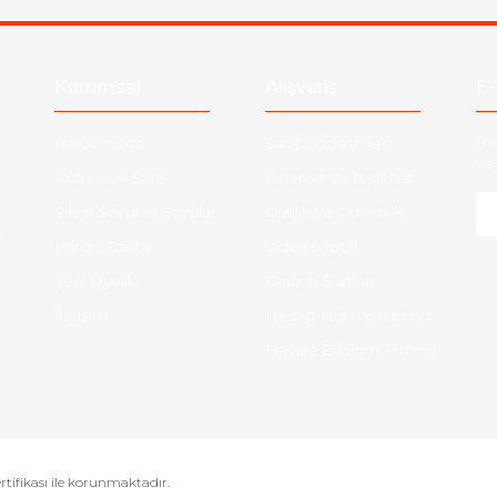
Kurumsal
Alışveriş
E-
Hakkımızda
Satış Sözleşmesi
Ha
ve 
Kurumsal Satış
Ödeme ve Teslimat
Sıkça Sorulan Sorular
Gizlilik ve Güvenlik
-
Kargo Takibi
İade ve İptal
Yeni Üyelik
Garanti Şartları
İletişim
Hesap Numaralarımız
Havale Bildirim Formu
ertifikası ile korunmaktadır.