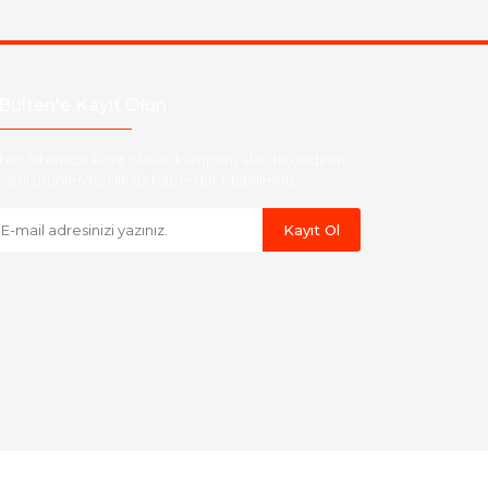
Bülten'e Kayıt Olun
ber listemize kayıt olarak kampanyalardan,indirim
yeni ürünlerden ilk siz haberdar olabilirsiniz.
Kayıt Ol