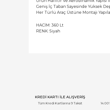
Ürün Hafiftir Ve Aerodinamik Yapısı İ
Geniş İç Taban Sayesinde Yüksek Dep
Her Türlü Araç Üstüne Montajı Yapıla
HACİM: 360 Lt
RENK: Siyah
KREDİ KARTI İLE ALIŞVERİŞ
Tüm Kredi Kartlarına 9 Taksit
14:00