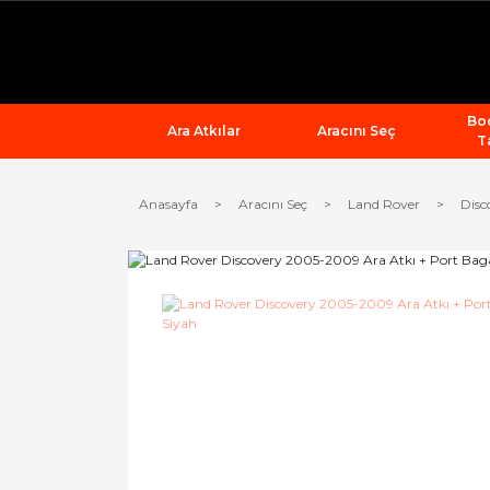
Bod
Ara Atkılar
Aracını Seç
T
Anasayfa
Aracını Seç
Land Rover
Disc