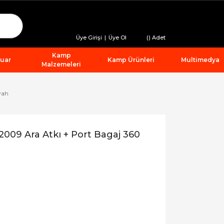
Üye Girişi
|
Üye Ol
(
) Adet
Kamp
suar
Kamp Ürünleri
Multimedya
Malzemeleri
yah
009 Ara Atkı + Port Bagaj 360