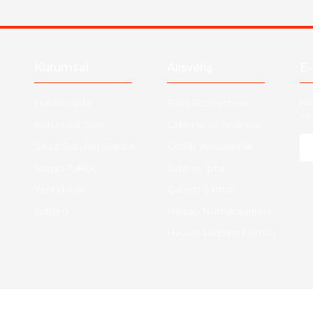
Kurumsal
Alışveriş
E-
Hakkımızda
Satış Sözleşmesi
Ha
ve 
Kurumsal Satış
Ödeme ve Teslimat
Sıkça Sorulan Sorular
Gizlilik ve Güvenlik
-
Kargo Takibi
İade ve İptal
Yeni Üyelik
Garanti Şartları
İletişim
Hesap Numaralarımız
Havale Bildirim Formu