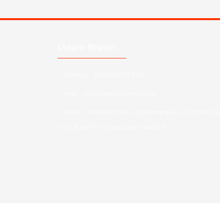
Ulaşım Bilgileri
Telefon :
0850 303 7 300
Mail :
info@aksoytuning.com
Adres :
Merkez Mah. Gaziosmanpaşa Cad. No: 28
30 İç Kapı No: 1 Güngören İstanbul