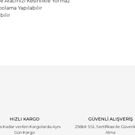
le Aracınızı Kesinlikle Yormaz
olama Yapılabilir
bilir
Bu ürüne ilk yorumu siz yapın!
Yorum Yaz
HIZLI KARGO
GÜVENLİ ALIŞVERİŞ
'a Kadar verilen Kargolarda Aynı
256bit SSL Sertifikası ile Güvenl
Gün Kargo
Alma