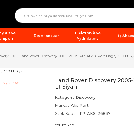
y Kit ve
Elektronik ve
Dış Aksesuar
İç Akse
ampon
Aydınlatma
overy
Land Rover Discovery 2005-2009 Ara Atkı + Port Bagaj 360 Lt Si
Land Rover Discovery 2005-2
Lt Siyah
Kategori
Discovery
Marka
Aks Port
Stok Kodu
TP-AKS-26837
Yorum Yap