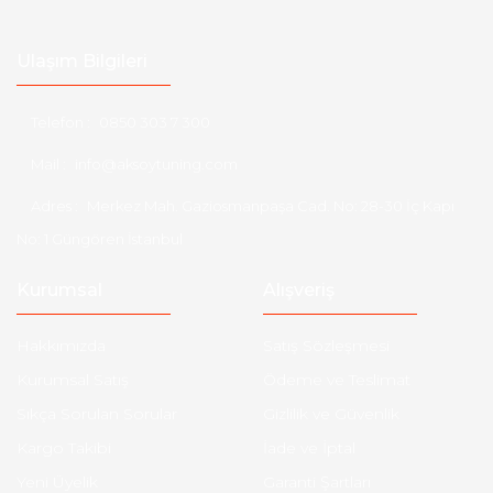
Ulaşım Bilgileri
Telefon :
0850 303 7 300
Mail :
info@aksoytuning.com
Adres :
Merkez Mah. Gaziosmanpaşa Cad. No: 28-30 İç Kapı
No: 1 Güngören İstanbul
Kurumsal
Alışveriş
Hakkımızda
Satış Sözleşmesi
Kurumsal Satış
Ödeme ve Teslimat
Sıkça Sorulan Sorular
Gizlilik ve Güvenlik
Kargo Takibi
İade ve İptal
Yeni Üyelik
Garanti Şartları