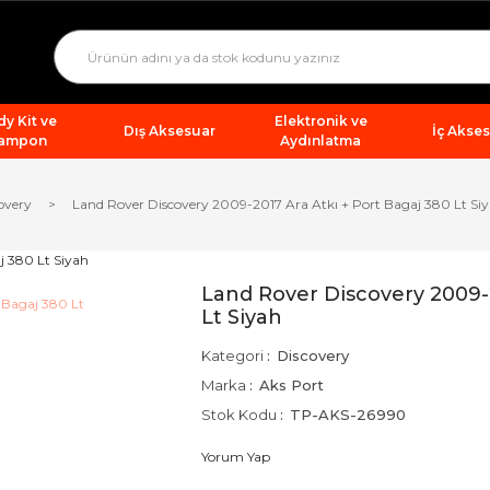
y Kit ve
Elektronik ve
Dış Aksesuar
İç Akse
ampon
Aydınlatma
overy
Land Rover Discovery 2009-2017 Ara Atkı + Port Bagaj 380 Lt Si
Land Rover Discovery 2009-2
Lt Siyah
Kategori
Discovery
Marka
Aks Port
Stok Kodu
TP-AKS-26990
Yorum Yap