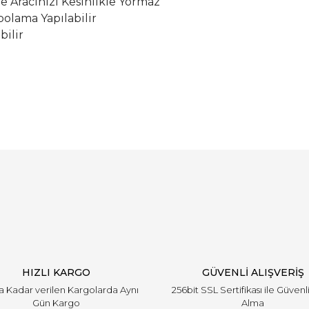
le Aracınızı Kesinlikle Yormaz
olama Yapılabilir
bilir
Bu ürüne ilk yorumu siz yapın!
Yorum Yaz
HIZLI KARGO
GÜVENLİ ALIŞVERİŞ
'a Kadar verilen Kargolarda Aynı
256bit SSL Sertifikası ile Güvenl
Gün Kargo
Alma