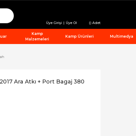
Üye Girişi
|
Üye Ol
(
) Adet
Kamp
suar
Kamp Ürünleri
Multimedya
Malzemeleri
yah
017 Ara Atkı + Port Bagaj 380