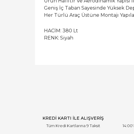
Ürün Hafiftir Ve Aerodinamik Yapısı İ
Geniş İç Taban Sayesinde Yüksek Dep
Her Türlü Araç Üstüne Montajı Yapıla
HACİM: 380 Lt
RENK: Siyah
KREDİ KARTI İLE ALIŞVERİŞ
Tüm Kredi Kartlarına 9 Taksit
14:00