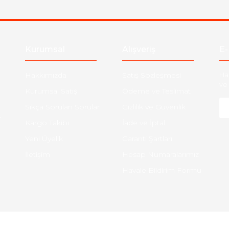
Kurumsal
Alışveriş
E-
Hakkımızda
Satış Sözleşmesi
Ha
ve 
Kurumsal Satış
Ödeme ve Teslimat
Sıkça Sorulan Sorular
Gizlilik ve Güvenlik
-
Kargo Takibi
İade ve İptal
Yeni Üyelik
Garanti Şartları
İletişim
Hesap Numaralarımız
Havale Bildirim Formu