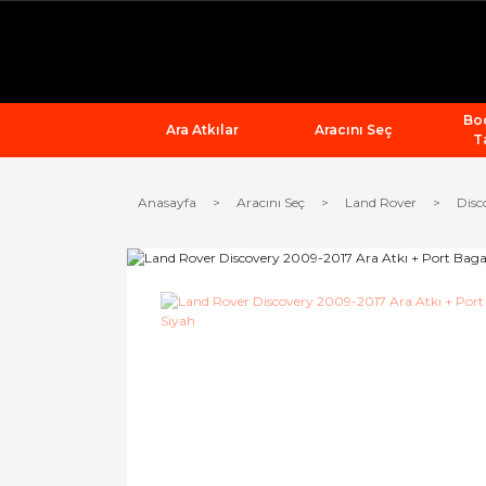
Bod
Ara Atkılar
Aracını Seç
T
Anasayfa
Aracını Seç
Land Rover
Disc