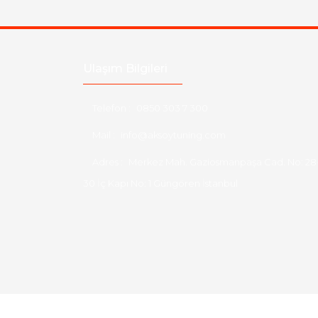
Ulaşım Bilgileri
Telefon :
0850 303 7 300
Mail :
info@aksoytuning.com
Adres :
Merkez Mah. Gaziosmanpaşa Cad. No: 28
30 İç Kapı No: 1 Güngören İstanbul