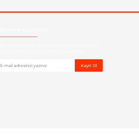
Bülten'e Kayıt Olun
ber listemize kayıt olarak kampanyalardan,indirim
yeni ürünlerden ilk siz haberdar olabilirsiniz.
Kayıt Ol