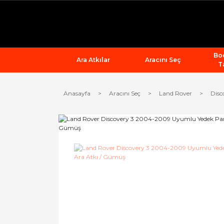
Bod
Ara Atkılar
Aracını Seç
T
Anasayfa
Aracını Seç
Land Rover
Disc