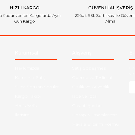
HIZLI KARGO
GÜVENLİ ALIŞVERİŞ
'a Kadar verilen Kargolarda Aynı
256bit SSL Sertifikası ile Güvenl
Gün Kargo
Alma
Kurumsal
Alışveriş
E-
Hakkımızda
Satış Sözleşmesi
Ha
ve 
Kurumsal Satış
Ödeme ve Teslimat
Sıkça Sorulan Sorular
Gizlilik ve Güvenlik
-
Kargo Takibi
İade ve İptal
Yeni Üyelik
Garanti Şartları
İletişim
Hesap Numaralarımız
Havale Bildirim Formu