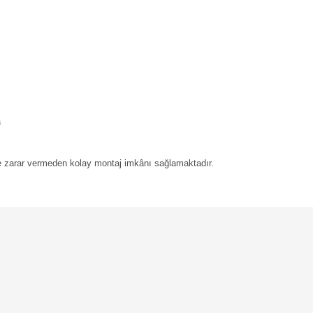
a
e zarar vermeden kolay montaj imkânı sağlamaktadır.
Bu ürüne ilk yorumu siz yapın!
Yorum Yaz