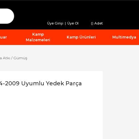
Üye Girişi
|
Üye Ol
(
) Adet
Kamp
suar
Kamp Ürünleri
Multimedya
Malzemeleri
a Atkı / Gümüş
04-2009 Uyumlu Yedek Parça