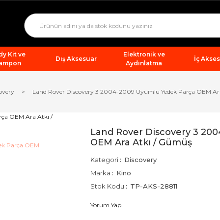
y Kit ve
Elektronik ve
Dış Aksesuar
İç Akse
ampon
Aydınlatma
overy
Land Rover Discovery 3 2004-2009 Uyumlu Yedek Parça OEM Ar
Land Rover Discovery 3 20
OEM Ara Atkı / Gümüş
Kategori
Discovery
Marka
Kino
Stok Kodu
TP-AKS-28811
Yorum Yap