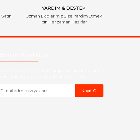
YARDIM & DESTEK
i Satın
Uzman Ekiplerimiz Size Yardım Etmek
için Her zaman Hazırlar
Bülten'e Kayıt Olun
ber listemize kayıt olarak kampanyalardan,indirim
yeni ürünlerden ilk siz haberdar olabilirsiniz.
Kayıt Ol