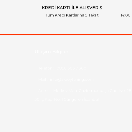
KREDİ KARTI İLE ALIŞVERİŞ
Tüm Kredi Kartlarına 9 Taksit
14:00
Ulaşım Bilgileri
Telefon :
0850 303 7 300
Mail :
info@aksoytuning.com
Adres :
Merkez Mah. Gaziosmanpaşa Cad. No: 28
30 İç Kapı No: 1 Güngören İstanbul