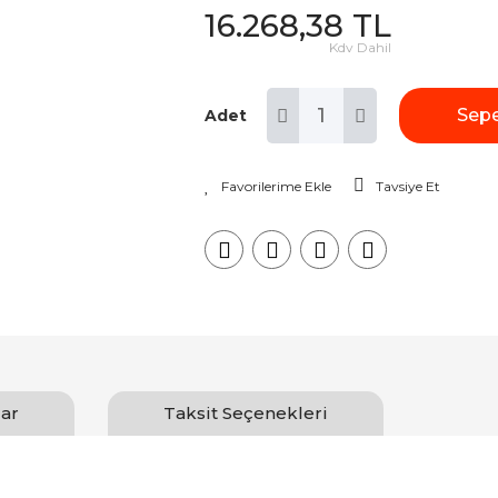
16.268,38 TL
Kdv Dahil
Sepe
Adet
Tavsiye Et
ar
Taksit Seçenekleri