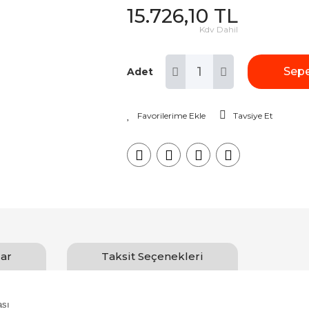
15.726,10 TL
Kdv Dahil
Sepe
Adet
Tavsiye Et
ar
Taksit Seçenekleri
ası