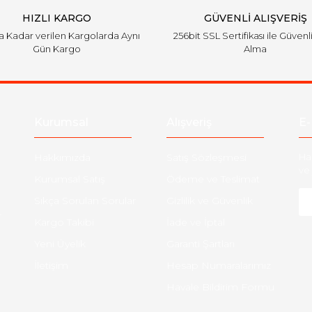
HIZLI KARGO
GÜVENLİ ALIŞVERİŞ
'a Kadar verilen Kargolarda Aynı
256bit SSL Sertifikası ile Güvenl
Gün Kargo
Alma
Kurumsal
Alışveriş
E-
Hakkımızda
Satış Sözleşmesi
Ha
ve 
Kurumsal Satış
Ödeme ve Teslimat
Sıkça Sorulan Sorular
Gizlilik ve Güvenlik
-
Kargo Takibi
İade ve İptal
Yeni Üyelik
Garanti Şartları
İletişim
Hesap Numaralarımız
Havale Bildirim Formu