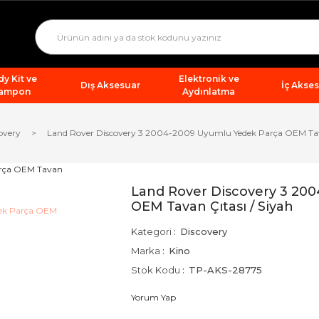
y Kit ve
Elektronik ve
Dış Aksesuar
İç Akse
ampon
Aydınlatma
overy
Land Rover Discovery 3 2004-2009 Uyumlu Yedek Parça OEM Tava
Land Rover Discovery 3 20
OEM Tavan Çıtası / Siyah
Kategori
Discovery
Marka
Kino
Stok Kodu
TP-AKS-28775
Yorum Yap