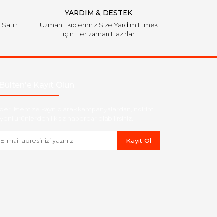
YARDIM & DESTEK
i Satın
Uzman Ekiplerimiz Size Yardım Etmek
için Her zaman Hazırlar
Bülten'e Kayıt Olun
ber listemize kayıt olarak kampanyalardan,indirim
yeni ürünlerden ilk siz haberdar olabilirsiniz.
Kayıt Ol