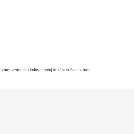
a
e zarar vermeden kolay montaj imkânı sağlamaktadır.
Bu ürüne ilk yorumu siz yapın!
Yorum Yaz