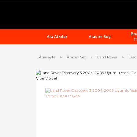
Bod
Ara Atkılar
Aracını Seç
T
Anasayfa
Aracını Seç
Land Rover
Disc