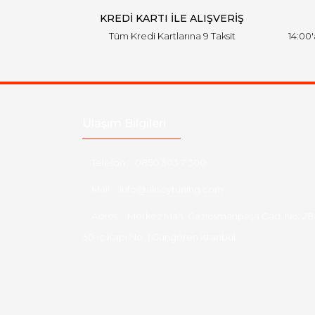
KREDİ KARTI İLE ALIŞVERİŞ
Tüm Kredi Kartlarına 9 Taksit
14:00
Ulaşım Bilgileri
Telefon :
0850 303 7 300
Mail :
info@aksoytuning.com
Adres :
Merkez Mah. Gaziosmanpaşa Cad. No: 28
30 İç Kapı No: 1 Güngören İstanbul