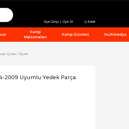
Üye Girişi
|
Üye Ol
(
) Adet
Kamp
suar
Kamp Ürünleri
Multimedya
Malzemeleri
n Çıtası / Siyah
04-2009 Uyumlu Yedek Parça