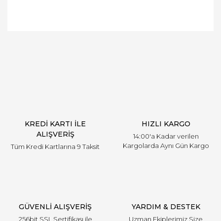
Bu ürüne ilk yorumu siz yapın!
Yorum Yaz
KREDİ KARTI İLE
HIZLI KARGO
ALIŞVERİŞ
14:00'a Kadar verilen
Kargolarda Aynı Gün Kargo
Tüm Kredi Kartlarına 9 Taksit
GÜVENLİ ALIŞVERİŞ
YARDIM & DESTEK
256bit SSL Sertifikası ile
Uzman Ekiplerimiz Size