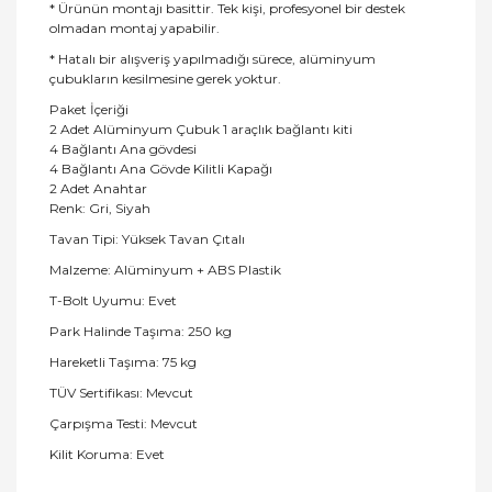
* Ürünün montajı basittir. Tek kişi, profesyonel bir destek
olmadan montaj yapabilir.
* Hatalı bir alışveriş yapılmadığı sürece, alüminyum
çubukların kesilmesine gerek yoktur.
Paket İçeriği
2 Adet Alüminyum Çubuk 1 araçlık bağlantı kiti
4 Bağlantı Ana gövdesi
4 Bağlantı Ana Gövde Kilitli Kapağı
2 Adet Anahtar
Renk: Gri, Siyah
Tavan Tipi: Yüksek Tavan Çıtalı
Malzeme: Alüminyum + ABS Plastik
T-Bolt Uyumu: Evet
Park Halinde Taşıma: 250 kg
Hareketli Taşıma: 75 kg
TÜV Sertifikası: Mevcut
Çarpışma Testi: Mevcut
Kilit Koruma: Evet