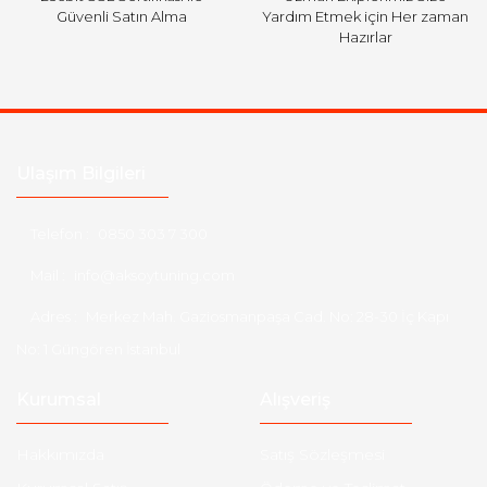
Güvenli Satın Alma
Yardım Etmek için Her zaman
Hazırlar
Ulaşım Bilgileri
Telefon :
0850 303 7 300
Mail :
info@aksoytuning.com
Adres :
Merkez Mah. Gaziosmanpaşa Cad. No: 28-30 İç Kapı
No: 1 Güngören İstanbul
Kurumsal
Alışveriş
Hakkımızda
Satış Sözleşmesi