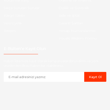
Kurumsal Satış
Ödeme ve Teslimat
Sıkça Sorulan Sorular
Gizlilik ve Güvenlik
Kargo Takibi
İade ve İptal
Yeni Üyelik
Garanti Şartları
İletişim
Hesap Numaralarımız
Havale Bildirim Formu
E-Bülten'e Kayıt Olun
Haber listemize kayıt olarak kampanyalardan,indirim ve yeni
ürünlerden ilk siz haberdar olabilirsiniz.
Kayıt Ol