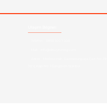
Ulaşım Bilgileri
Telefon :
0850 303 7 300
Mail :
info@aksoytuning.com
Adres :
Merkez Mah. Gaziosmanpaşa Cad. No: 28
30 İç Kapı No: 1 Güngören İstanbul