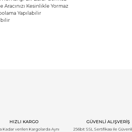
le Aracınızı Kesinlikle Yormaz
olama Yapılabilir
bilir
Bu ürüne ilk yorumu siz yapın!
Yorum Yaz
HIZLI KARGO
GÜVENLİ ALIŞVERİŞ
'a Kadar verilen Kargolarda Aynı
256bit SSL Sertifikası ile Güvenl