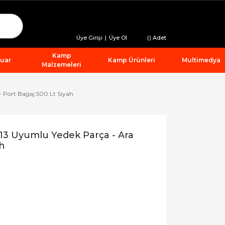
Üye Girişi
|
Üye Ol
(
) Adet
Kamp
suar
Kamp Ürünleri
Multimedya
Malzemeleri
 Port Bagaj 500 Lt Siyah
13 Uyumlu Yedek Parça - Ara
ah