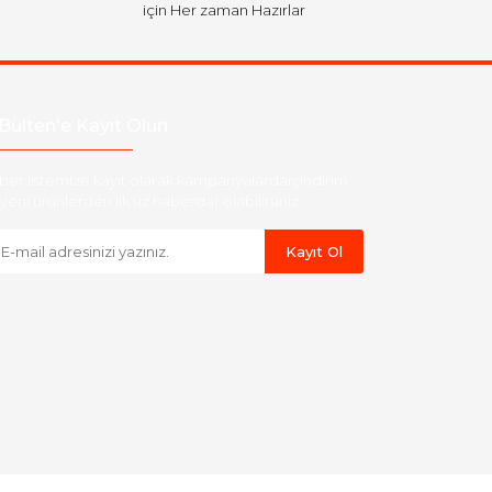
için Her zaman Hazırlar
Bülten'e Kayıt Olun
ber listemize kayıt olarak kampanyalardan,indirim
yeni ürünlerden ilk siz haberdar olabilirsiniz.
Kayıt Ol