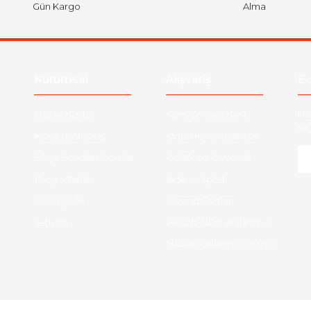
Gün Kargo
Alma
Kurumsal
Alışveriş
E-
Hakkımızda
Satış Sözleşmesi
Ha
ve 
Kurumsal Satış
Ödeme ve Teslimat
Sıkça Sorulan Sorular
Gizlilik ve Güvenlik
-
Kargo Takibi
İade ve İptal
Yeni Üyelik
Garanti Şartları
İletişim
Hesap Numaralarımız
Havale Bildirim Formu