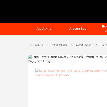
Bod
Ara Atkılar
Aracını Seç
T
Anasayfa
Aracını Seç
Land Rover
Ran