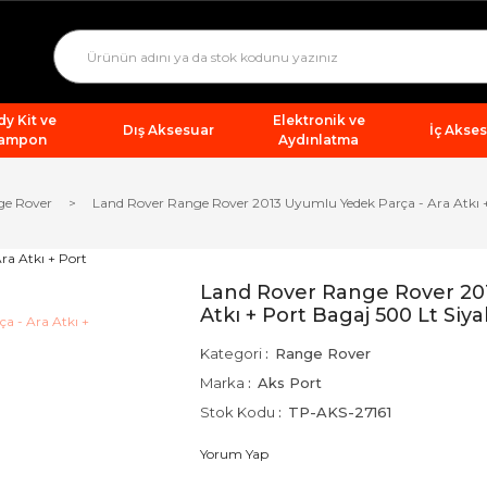
y Kit ve
Elektronik ve
Dış Aksesuar
İç Akse
ampon
Aydınlatma
ge Rover
Land Rover Range Rover 2013 Uyumlu Yedek Parça - Ara Atkı +
Land Rover Range Rover 20
Atkı + Port Bagaj 500 Lt Siy
Kategori
Range Rover
Marka
Aks Port
Stok Kodu
TP-AKS-27161
Yorum Yap