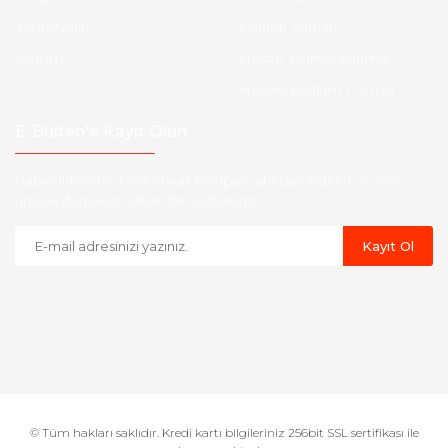
Yeni Üyelik
Garanti Şartları
İletişim
Hesap Numaralarımız
Havale Bildirim Formu
E-Bülten'e Kayıt Olun
Haber listemize kayıt olarak kampanyalardan,indirim ve yeni
ürünlerden ilk siz haberdar olabilirsiniz.
Kayıt Ol
© Tüm hakları saklıdır. Kredi kartı bilgileriniz 256bit SSL sertifikası ile