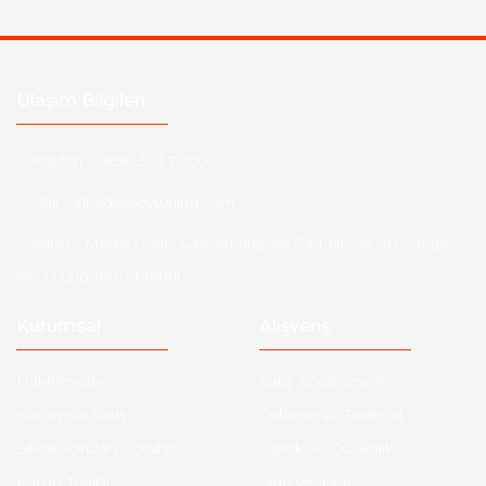
Ulaşım Bilgileri
Telefon :
0850 303 7 300
Mail :
info@aksoytuning.com
Adres :
Merkez Mah. Gaziosmanpaşa Cad. No: 28-30 İç Kapı
No: 1 Güngören İstanbul
Kurumsal
Alışveriş
Hakkımızda
Satış Sözleşmesi
Kurumsal Satış
Ödeme ve Teslimat
Sıkça Sorulan Sorular
Gizlilik ve Güvenlik
Kargo Takibi
İade ve İptal