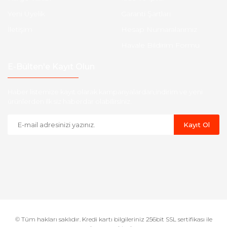
Yeni Üyelik
Garanti Şartları
İletişim
Hesap Numaralarımız
Havale Bildirim Formu
E-Bülten'e Kayıt Olun
Haber listemize kayıt olarak kampanyalardan,indirim ve yeni
ürünlerden ilk siz haberdar olabilirsiniz.
Kayıt Ol
© Tüm hakları saklıdır. Kredi kartı bilgileriniz 256bit SSL sertifikası ile