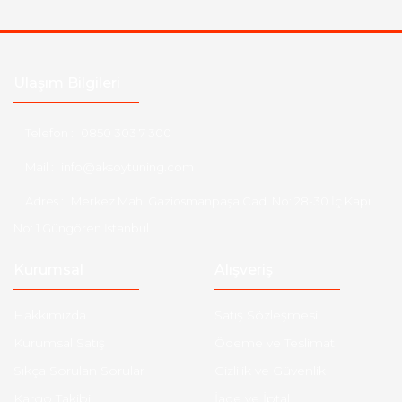
Ulaşım Bilgileri
Telefon :
0850 303 7 300
Mail :
info@aksoytuning.com
Adres :
Merkez Mah. Gaziosmanpaşa Cad. No: 28-30 İç Kapı
No: 1 Güngören İstanbul
Kurumsal
Alışveriş
Hakkımızda
Satış Sözleşmesi
Kurumsal Satış
Ödeme ve Teslimat
Sıkça Sorulan Sorular
Gizlilik ve Güvenlik
Kargo Takibi
İade ve İptal