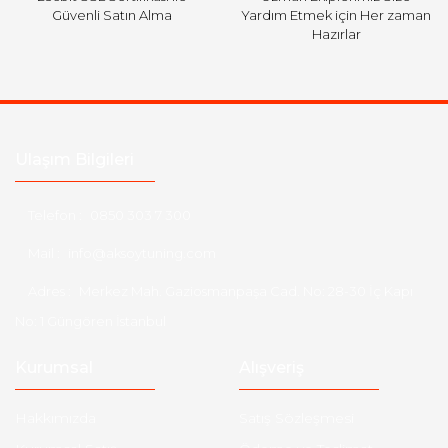
Güvenli Satın Alma
Yardım Etmek için Her zaman
Hazırlar
Ulaşım Bilgileri
Telefon :
0850 303 7 300
Mail :
info@aksoytuning.com
Adres :
Merkez Mah. Gaziosmanpaşa Cad. No: 28-30 İç Kapı
No: 1 Güngören İstanbul
Kurumsal
Alışveriş
Hakkımızda
Satış Sözleşmesi