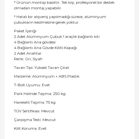
* Ürünün montajı basittir. Tek kişi, profesyonel bir destek
olmadan montaj yapabilir.
* Hatalı bir alışveriş yapılmadığı sürece, alüminyum
çubukların kesilmesine gerek yoktur.
Paket İçeriği
2 Adet Alüminyum Çubuk 1 araçlık bağlantı kiti
4 Bağlantı Ana gövdesi
4 Bağlantı Ana Gövde Kilitli Kapağı
2 Adet Anahtar
Renk: Gri, Siyah
Tavan Tipi: Yüksek Tavan Çıtalı
Malzeme: Alüminyum + ABS Plastik
T-Bolt Uyumu: Evet
Park Halinde Taşıma: 250 kg
Hareketli Taşıma: 75 kg
TÜV Sertifikası: Mevcut
Çarpışma Testi: Mevcut
Kilit Koruma: Evet