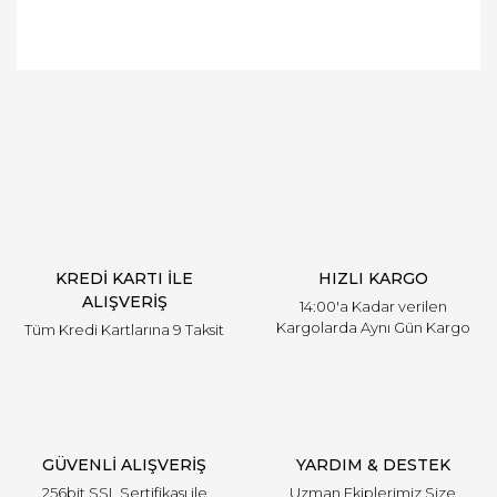
Bu ürüne ilk yorumu siz yapın!
Yorum Yaz
KREDİ KARTI İLE
HIZLI KARGO
ALIŞVERİŞ
14:00'a Kadar verilen
Kargolarda Aynı Gün Kargo
Tüm Kredi Kartlarına 9 Taksit
GÜVENLİ ALIŞVERİŞ
YARDIM & DESTEK
256bit SSL Sertifikası ile
Uzman Ekiplerimiz Size