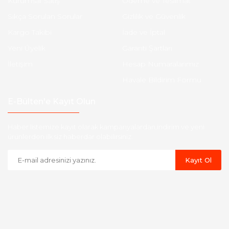
Kurumsal Satış
Ödeme ve Teslimat
Sıkça Sorulan Sorular
Gizlilik ve Güvenlik
Kargo Takibi
İade ve İptal
Yeni Üyelik
Garanti Şartları
İletişim
Hesap Numaralarımız
Havale Bildirim Formu
E-Bülten'e Kayıt Olun
Haber listemize kayıt olarak kampanyalardan,indirim ve yeni
ürünlerden ilk siz haberdar olabilirsiniz.
Kayıt Ol