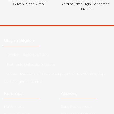
Güvenli Satın Alma
Yardım Etmek için Her zaman
Hazırlar
Ulaşım Bilgileri
Telefon :
0850 303 7 300
Mail :
info@aksoytuning.com
Adres :
Merkez Mah. Gaziosmanpaşa Cad. No: 28-30 İç Kapı
No: 1 Güngören İstanbul
Kurumsal
Alışveriş
Hakkımızda
Satış Sözleşmesi