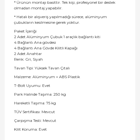
* Ürünün montajı basittir. Tek kişi, profesyonel bir destek
olmadan montaj yapabilir.
* Hatalı bir alışveriş yapılmadığı sürece, alüminyum
çubukların kesilmesine gerek yoktur.
Paket İçeriği
2 Adet Alüminyum Çubuk 1 araçlık bağlantı kiti
4 Bağlantı Ana gövdesi
4 Bağlantı Ana Gövde Kilitli Kapağı
2 Adet Anahtar
Renk: Gri, Siyah
Tavan Tipi: Yüksek Tavan Çıtalı
Malzeme: Alüminyum + ABS Plastik
T-Bolt Uyumu: Evet
Park Halinde Taşıma: 250 kg
Hareketli Taşıma: 75 kg
TÜV Sertifikası: Mevcut
Çarpışma Testi: Mevcut
Kilit Koruma: Evet