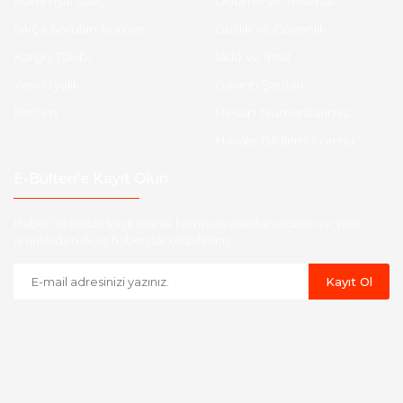
Kurumsal Satış
Ödeme ve Teslimat
Sıkça Sorulan Sorular
Gizlilik ve Güvenlik
Kargo Takibi
İade ve İptal
Yeni Üyelik
Garanti Şartları
İletişim
Hesap Numaralarımız
Havale Bildirim Formu
E-Bülten'e Kayıt Olun
Haber listemize kayıt olarak kampanyalardan,indirim ve yeni
ürünlerden ilk siz haberdar olabilirsiniz.
Kayıt Ol