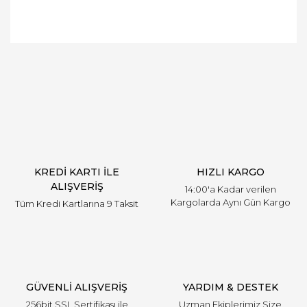
Bu ürüne ilk yorumu siz yapın!
Yorum Yaz
KREDİ KARTI İLE
HIZLI KARGO
ALIŞVERİŞ
14:00'a Kadar verilen
Kargolarda Aynı Gün Kargo
Tüm Kredi Kartlarına 9 Taksit
GÜVENLİ ALIŞVERİŞ
YARDIM & DESTEK
256bit SSL Sertifikası ile
Uzman Ekiplerimiz Size