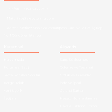
Telefon :
0850 303 7 300
Mail :
info@aksoytuning.com
Adres :
Merkez Mah. Gaziosmanpaşa Cad. No: 28-30 İç Kapı
No: 1 Güngören İstanbul
Kurumsal
Alışveriş
Hakkımızda
Satış Sözleşmesi
Kurumsal Satış
Ödeme ve Teslimat
Sıkça Sorulan Sorular
Gizlilik ve Güvenlik
Kargo Takibi
İade ve İptal
Yeni Üyelik
Garanti Şartları
İletişim
Hesap Numaralarımız
Havale Bildirim Formu