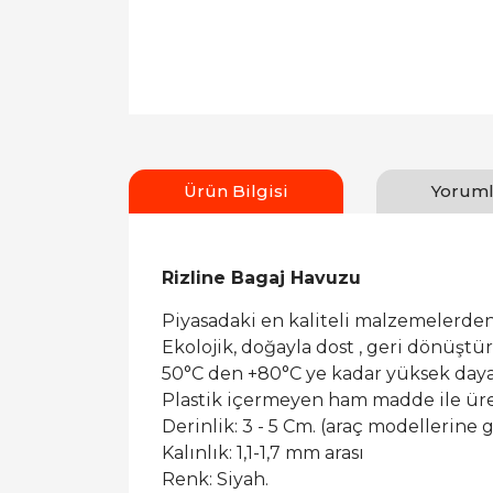
Ürün Bilgisi
Yoruml
Rizline Bagaj Havuzu
Piyasadaki en kaliteli malzemelerden
Ekolojik, doğayla dost , geri dönüşt
50°C den +80°C ye kadar yüksek dayan
Plastik içermeyen ham madde ile ür
Derinlik: 3 - 5 Cm. (araç modellerine g
Kalınlık: 1,1-1,7 mm arası
Renk: Siyah.