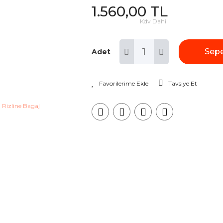
1.560,00 TL
Kdv Dahil
Sepe
Adet
Tavsiye Et