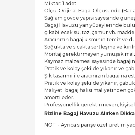
Miktar: 1 adet
Ölçü: Orijinal Bagaj Ölçüsünde (Bagaj 
Sağlam gövde yapısı sayesinde güneş ı
Bagaj Havuzu yan yüzeylerinde buluna
çıkabilecek su, toz, çamur vb. maddel
Aracınızın bagaj kısmının temiz ve dü
Soğukta ve sıcakta sertleşme ve kırı
Montaj gerektirmeyen yumuşak malzem
Kaymaz malzemesi sayesinde bagajın
Pratik ve kolay şekilde yıkanır ve ça
Şık tasarımı ile aracınızın bagajına est
Pratik ve kolay şekilde yıkanır, çabu
Maliyeti bagaj halısı maliyetinden ço
amorti eder.
Profesyonellik gerektirmeyen, kişis
Rizline Bagaj Havuzu Alırken Dikk
NOT: - Ayrıca siparişe özel üretim y