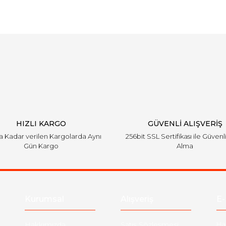
Bu ürüne ilk yorumu siz yapın!
Yorum Yaz
HIZLI KARGO
GÜVENLİ ALIŞVERİŞ
'a Kadar verilen Kargolarda Aynı
256bit SSL Sertifikası ile Güvenl
Gün Kargo
Alma
Kurumsal
Alışveriş
E-
Hakkımızda
Satış Sözleşmesi
Ha