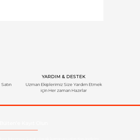
YARDIM & DESTEK
i Satın
Uzman Ekiplerimiz Size Yardım Etmek
için Her zaman Hazırlar
Bülten'e Kayıt Olun
ber listemize kayıt olarak kampanyalardan,indirim