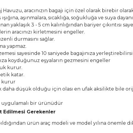
Havuzu, aracınızın bagajı için özel olarak birebir olarak
şığına, aşınmalara, sıcaklığa, soğukluğa ve suya dayanık
n yaklaşık 3 - 5 cm kalınlığından bariyer çıkıntısı say
erin aracınızı kirletmesini engeller.
zenli durmasını sağlar.
lma yapmaz.
esi sayesinde 10 saniyede bagajınıza yerleştirebilirsi
ıza koyduğunuz eşyaların gezmesini engeller
buk kurur.
etik katar.
k kurur
k daha düşük olduğu için olası en ufak aksilikte bile or
el uygulamalı bir ürünüdür
at Edilmesi Gerekenler
apıldığından ürün araç modeli ve model yılına önemle di