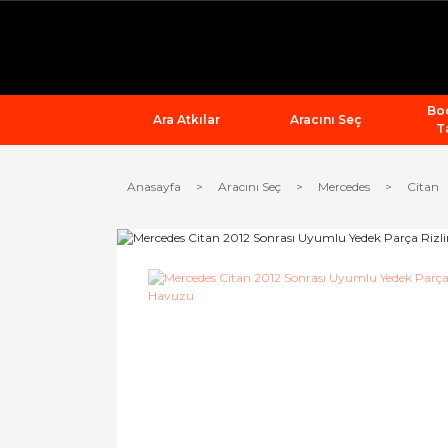
Bod
Ara Atkılar
Aracını Seç
T
Anasayfa
Aracını Seç
Mercedes
Citan