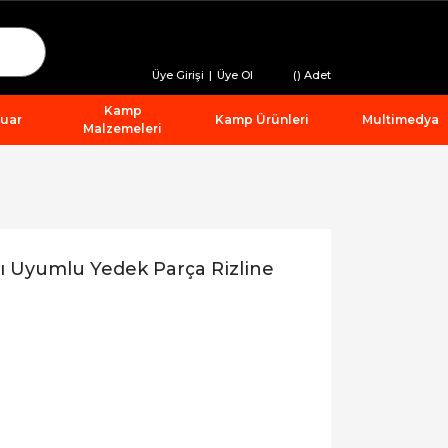
Üye Girişi
|
Üye Ol
(
) Adet
Kamp
suar
Kamp Ürünleri
Multimedya
Malzemeleri
ı Uyumlu Yedek Parça Rizline