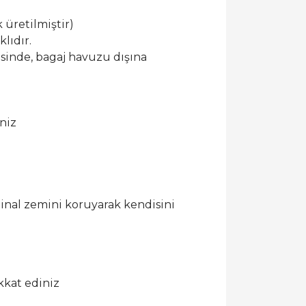
 üretilmiştir)
lıdır.
esinde, bagaj havuzu dışına
niz
ijinal zemini koruyarak kendisini
kkat ediniz