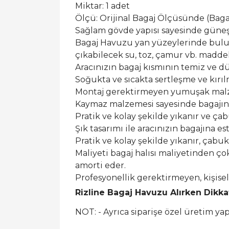
Miktar: 1 adet
Ölçü: Orijinal Bagaj Ölçüsünde (Bagaj 
Sağlam gövde yapısı sayesinde güneş ı
Bagaj Havuzu yan yüzeylerinde buluna
çıkabilecek su, toz, çamur vb. maddel
Aracınızın bagaj kısmının temiz ve dü
Soğukta ve sıcakta sertleşme ve kırı
Montaj gerektirmeyen yumuşak malzem
Kaymaz malzemesi sayesinde bagajın
Pratik ve kolay şekilde yıkanır ve ça
Şık tasarımı ile aracınızın bagajına est
Pratik ve kolay şekilde yıkanır, çabu
Maliyeti bagaj halısı maliyetinden ço
amorti eder.
Profesyonellik gerektirmeyen, kişis
Rizline Bagaj Havuzu Alırken Dikk
NOT: - Ayrıca siparişe özel üretim y