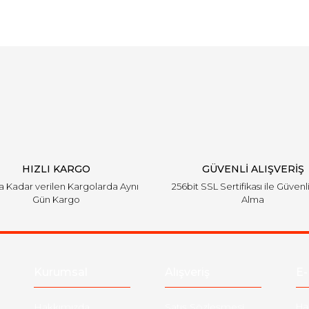
Bu ürüne ilk yorumu siz yapın!
Yorum Yaz
HIZLI KARGO
GÜVENLİ ALIŞVERİŞ
'a Kadar verilen Kargolarda Aynı
256bit SSL Sertifikası ile Güvenl
Gün Kargo
Alma
Kurumsal
Alışveriş
E-
Hakkımızda
Satış Sözleşmesi
Ha