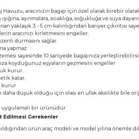
Havuzu, aracınızın bagajı için özel olarak birebir olarak
şığına, aşınmalara, sıcaklığa, soğukluğa ve suya dayanık
n yaklaşık 3 - 5 cm kalınlığından bariyer çıkıntısı say
erin aracınızı kirletmesini engeller.
zenli durmasını sağlar.
lma yapmaz.
esi sayesinde 10 saniyede bagajınıza yerleştirebilirsi
ıza koyduğunuz eşyaların gezmesini engeller
buk kurur.
etik katar.
k kurur
k daha düşük olduğu için olası en ufak aksilikte bile or
el uygulamalı bir ürünüdür
at Edilmesi Gerekenler
apıldığından ürün araç modeli ve model yılına önemle di