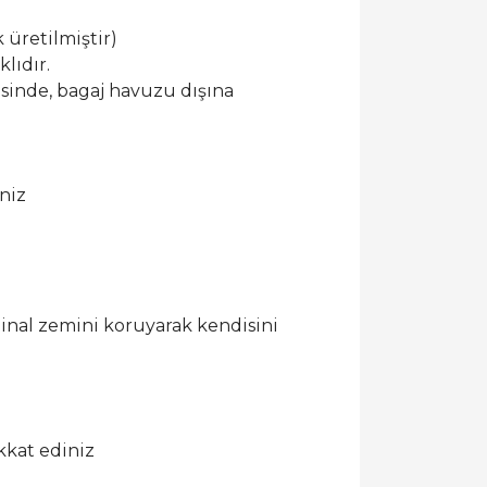
 üretilmiştir)
lıdır.
esinde, bagaj havuzu dışına
niz
ijinal zemini koruyarak kendisini
kkat ediniz