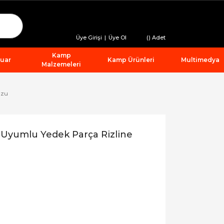
Üye Girişi
|
Üye Ol
(
) Adet
Kamp
suar
Kamp Ürünleri
Multimedya
Malzemeleri
uzu
 Uyumlu Yedek Parça Rizline