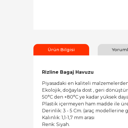
Ürün Bilgisi
Yoruml
Rizline Bagaj Havuzu
Piyasadaki en kaliteli malzemelerden
Ekolojik, doğayla dost , geri dönüşt
50°C den +80°C ye kadar yüksek dayan
Plastik içermeyen ham madde ile ür
Derinlik: 3 - 5 Cm. (araç modellerine g
Kalınlık: 1,1-1,7 mm arası
Renk: Siyah.