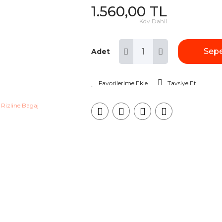
1.560,00 TL
Kdv Dahil
Sepe
Adet
Tavsiye Et