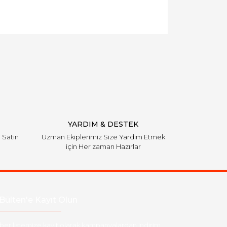
YARDIM & DESTEK
i Satın
Uzman Ekiplerimiz Size Yardım Etmek
için Her zaman Hazırlar
Bülten'e Kayıt Olun
ber listemize kayıt olarak kampanyalardan,indirim