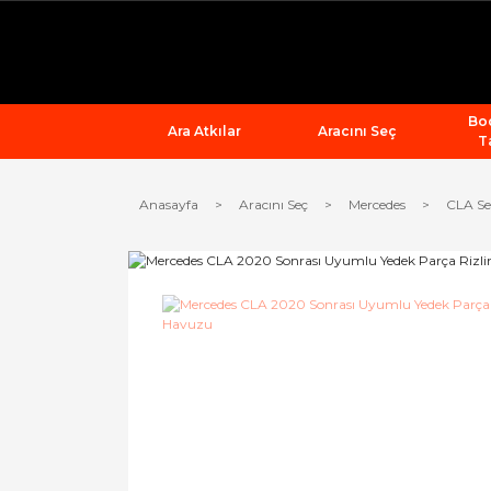
Bod
Ara Atkılar
Aracını Seç
T
Anasayfa
Aracını Seç
Mercedes
CLA Ser