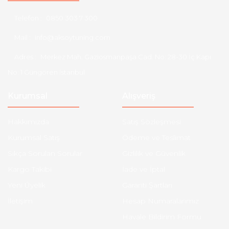
Telefon :
0850 303 7 300
Mail :
info@aksoytuning.com
Adres :
Merkez Mah. Gaziosmanpaşa Cad. No: 28-30 İç Kapı
No: 1 Güngören İstanbul
Kurumsal
Alışveriş
Hakkımızda
Satış Sözleşmesi
Kurumsal Satış
Ödeme ve Teslimat
Sıkça Sorulan Sorular
Gizlilik ve Güvenlik
Kargo Takibi
İade ve İptal
Yeni Üyelik
Garanti Şartları
İletişim
Hesap Numaralarımız
Havale Bildirim Formu